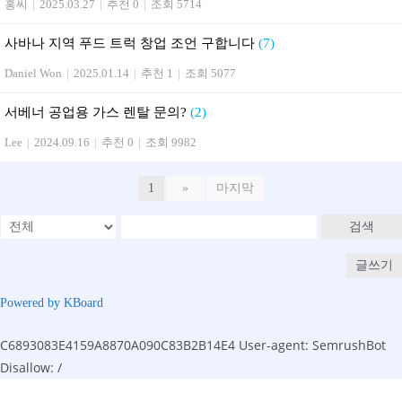
홍씨
|
2025.03.27
|
추천 0
|
조회 5714
사바나 지역 푸드 트럭 창업 조언 구합니다
(7)
Daniel Won
|
2025.01.14
|
추천 1
|
조회 5077
서베너 공업용 가스 렌탈 문의?
(2)
Lee
|
2024.09.16
|
추천 0
|
조회 9982
1
»
마지막
검색
글쓰기
Powered by KBoard
C6893083E4159A8870A090C83B2B14E4
User-agent: SemrushBot
Disallow: /
Skip