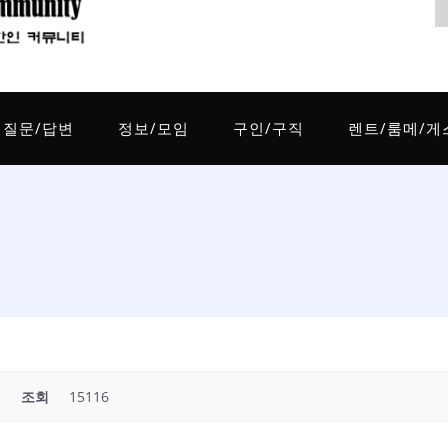
질문/답변
정보/모임
구인/구직
렌트/룸메/게
조회
15116