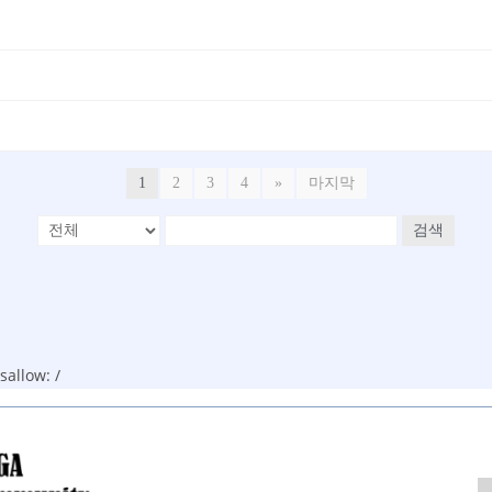
1
2
3
4
»
마지막
검색
allow: /