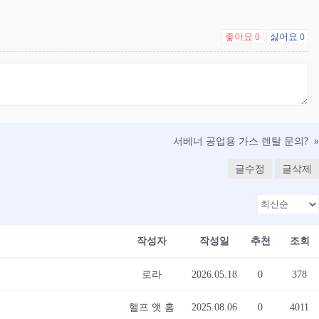
좋아요
싫어요
0
0
서베너 공업용 가스 렌탈 문의?
»
글수정
글삭제
작성자
작성일
추천
조회
로라
2026.05.18
0
378
핼프 앳 홈
2025.08.06
0
4011