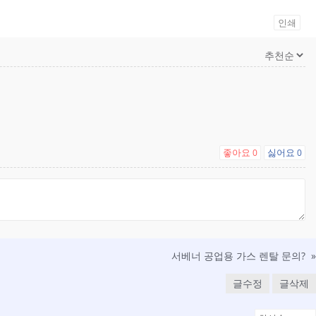
인쇄
좋아요
싫어요
0
0
서베너 공업용 가스 렌탈 문의?
»
글수정
글삭제