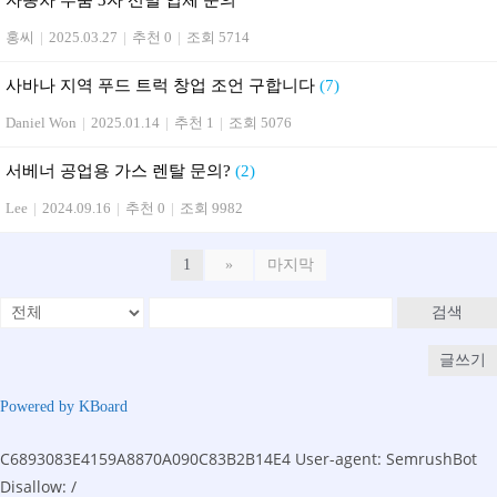
홍씨
|
2025.03.27
|
추천 0
|
조회 5714
사바나 지역 푸드 트럭 창업 조언 구합니다
(7)
Daniel Won
|
2025.01.14
|
추천 1
|
조회 5076
서베너 공업용 가스 렌탈 문의?
(2)
Lee
|
2024.09.16
|
추천 0
|
조회 9982
1
»
마지막
검색
글쓰기
Powered by KBoard
C6893083E4159A8870A090C83B2B14E4
User-agent: SemrushBot
Disallow: /