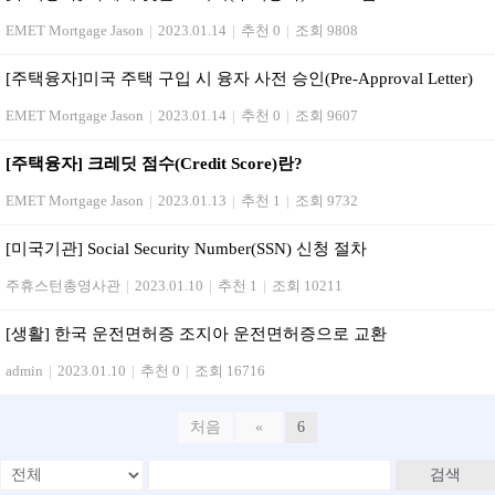
EMET Mortgage Jason
|
2023.01.14
|
추천 0
|
조회 9808
[주택융자]미국 주택 구입 시 융자 사전 승인(Pre-Approval Letter)
EMET Mortgage Jason
|
2023.01.14
|
추천 0
|
조회 9607
[주택융자] 크레딧 점수(Credit Score)란?
EMET Mortgage Jason
|
2023.01.13
|
추천 1
|
조회 9732
[미국기관] Social Security Number(SSN) 신청 절차
주휴스턴총영사관
|
2023.01.10
|
추천 1
|
조회 10211
[생활] 한국 운전면허증 조지아 운전면허증으로 교환
admin
|
2023.01.10
|
추천 0
|
조회 16716
처음
«
6
검색