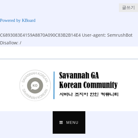
글쓰기
Powered by KBoard
C6893083E4159A8870A090C83B2B14E4
User-agent: SemrushBot
Disallow: /
Skip
to
content
MENU