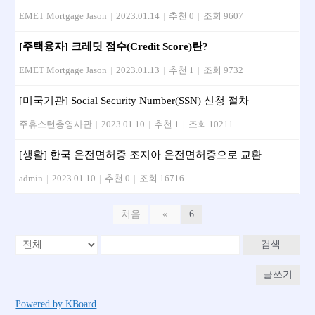
EMET Mortgage Jason
|
2023.01.14
|
추천 0
|
조회 9607
[주택융자] 크레딧 점수(Credit Score)란?
EMET Mortgage Jason
|
2023.01.13
|
추천 1
|
조회 9732
[미국기관] Social Security Number(SSN) 신청 절차
주휴스턴총영사관
|
2023.01.10
|
추천 1
|
조회 10211
[생활] 한국 운전면허증 조지아 운전면허증으로 교환
admin
|
2023.01.10
|
추천 0
|
조회 16716
처음
«
6
검색
글쓰기
Powered by KBoard