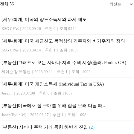
전체 56
[세무/회계] 미국의 양도소득세와 과세 제도
KSG CPAs
|
2023.09.26
|
추천 0
|
조회 9544
[세무/회계] 미국 세금신고 목적상의 거주자와 비거주자의 정의
KSG CPAs
|
2023.09.14
|
추천 1
|
조회 11058
[부동산]그래프로 보는 사바나 지역 주택 시장(풀러, Pooler, GA)
제이슨 강 부동산
|
2023.09.11
|
추천 1
|
조회 11092
[세무/회계] 미국 개인소득세 (Individual Tax in USA)
Joseph
|
2023.07.08
|
추천 0
|
조회 11657
[부동산] 미국에서 집 구매를 위해 집을 보러 다닐 때..
Jason(Hyun W)
|
2023.06.27
|
추천 1
|
조회 11098
[부동산] 사바나 주택 거래 동향 하반기 진입
(2)