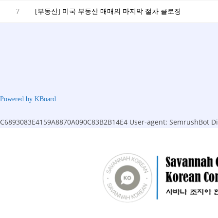
7
[부동산] 미국 부동산 매매의 마지막 절차 클로징
Powered by KBoard
C6893083E4159A8870A090C83B2B14E4
User-agent: SemrushBot Dis
Skip
to
content