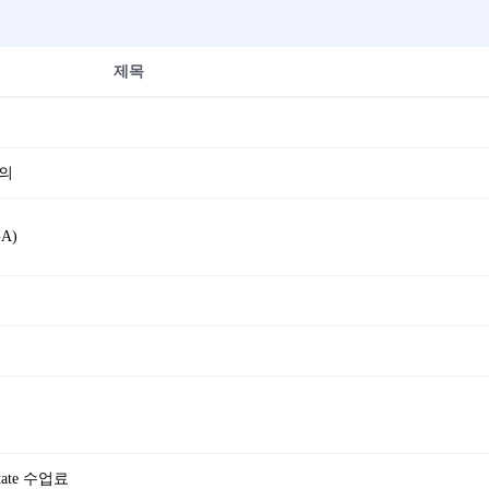
제목
정의
A)
tate 수업료