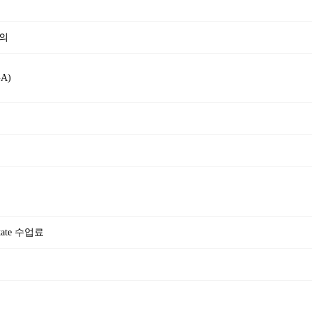
정의
A)
tate 수업료