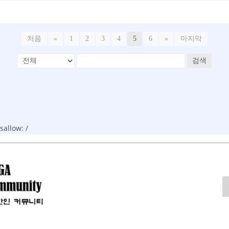
처음
«
1
2
3
4
5
6
»
마지막
검색
allow: /