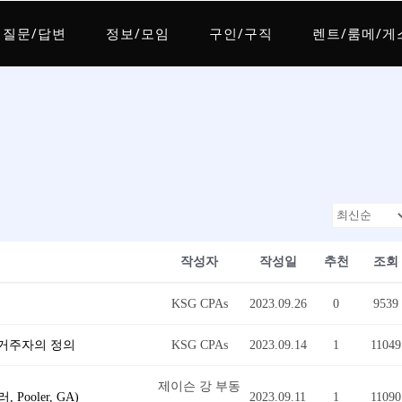
질문/답변
정보/모임
구인/구직
렌트/룸메/게
작성자
작성일
추천
조회
KSG CPAs
2023.09.26
0
9539
비거주자의 정의
KSG CPAs
2023.09.14
1
11049
제이슨 강 부동
ooler, GA)
2023.09.11
1
11090