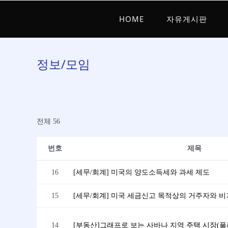
HOME
자유게시판
정보/모임
전체 56
번호
제목
16
[세무/회계] 미국의 양도소득세와 과세 제도
15
[세무/회계] 미국 세금신고 목적상의 거주자와 
14
[부동산]그래프로 보는 사바나 지역 주택 시장(풀러, P