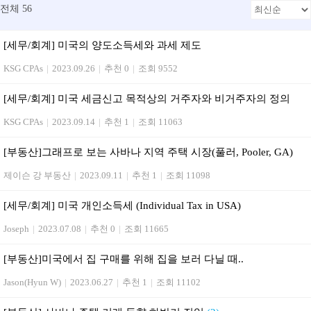
전체 56
[세무/회계] 미국의 양도소득세와 과세 제도
KSG CPAs
|
2023.09.26
|
추천 0
|
조회 9552
[세무/회계] 미국 세금신고 목적상의 거주자와 비거주자의 정의
KSG CPAs
|
2023.09.14
|
추천 1
|
조회 11063
[부동산]그래프로 보는 사바나 지역 주택 시장(풀러, Pooler, GA)
제이슨 강 부동산
|
2023.09.11
|
추천 1
|
조회 11098
[세무/회계] 미국 개인소득세 (Individual Tax in USA)
Joseph
|
2023.07.08
|
추천 0
|
조회 11665
[부동산] 미국에서 집 구매를 위해 집을 보러 다닐 때..
Jason(Hyun W)
|
2023.06.27
|
추천 1
|
조회 11102