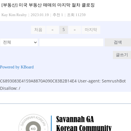
[부동산] 미국 부동산 매매의 마지막 절차 클로징
Kay Kim Realty
|
2023.01.19
|
추천 1
|
조회 11259
처음
«
5
»
마지막
검색
글쓰기
Powered by KBoard
C6893083E4159A8870A090C83B2B14E4
User-agent: SemrushBot
Disallow: /
Skip
to
content