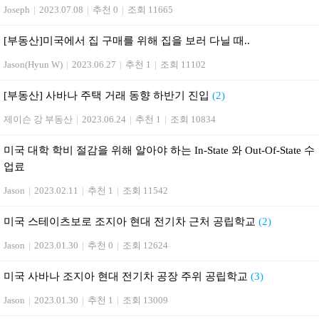
Joseph
|
2023.07.08
|
추천 0
|
조회 11665
[부동산] 미국에서 집 구매를 위해 집을 보러 다닐 때..
Jason(Hyun W)
|
2023.06.27
|
추천 1
|
조회 11102
[부동산] 사바나 주택 거래 동향 하반기 진입
(2)
제이슨 강 부동산
|
2023.06.24
|
추천 1
|
조회 10834
미국 대학 학비 절감을 위해 알아야 하는 In-State 와 Out-Of-State 수
업료
Jason
|
2023.02.11
|
추천 1
|
조회 11542
미국 스테이츠보로 조지아 현대 전기차 근처 공립학교
(2)
Jason
|
2023.01.30
|
추천 0
|
조회 12624
미국 사바나 조지아 현대 전기차 공장 주위 공립학교
(3)
Jason
|
2023.01.30
|
추천 1
|
조회 13009