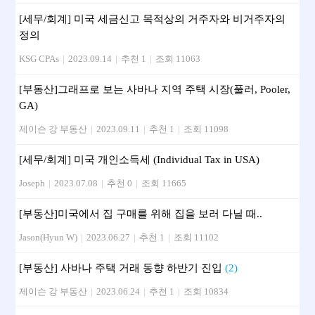
[세무/회계] 미국 세금신고 목적상의 거주자와 비거주자의
정의
KSG CPAs
|
2023.09.14
|
추천 1
|
조회 11063
[부동산]그래프로 보는 사바나 지역 주택 시장(풀러, Pooler,
GA)
제이슨 강 부동산
|
2023.09.11
|
추천 1
|
조회 11098
[세무/회계] 미국 개인소득세 (Individual Tax in USA)
Joseph
|
2023.07.08
|
추천 0
|
조회 11665
[부동산] 미국에서 집 구매를 위해 집을 보러 다닐 때..
Jason(Hyun W)
|
2023.06.27
|
추천 1
|
조회 11102
[부동산] 사바나 주택 거래 동향 하반기 진입
(2)
제이슨 강 부동산
|
2023.06.24
|
추천 1
|
조회 10834