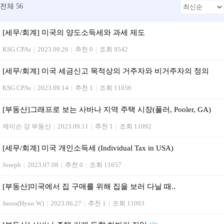
전체 56
[세무/회계] 미국의 양도소득세와 과세 제도
KSG CPAs
|
2023.09.26
|
추천 0
|
조회 9542
[세무/회계] 미국 세금신고 목적상의 거주자와 비거주자의 정의
KSG CPAs
|
2023.09.14
|
추천 1
|
조회 11056
[부동산]그래프로 보는 사바나 지역 주택 시장(풀러, Pooler, GA)
제이슨 강 부동산
|
2023.09.11
|
추천 1
|
조회 11092
[세무/회계] 미국 개인소득세 (Individual Tax in USA)
Joseph
|
2023.07.08
|
추천 0
|
조회 11657
[부동산] 미국에서 집 구매를 위해 집을 보러 다닐 때..
Jason(Hyun W)
|
2023.06.27
|
추천 1
|
조회 11093