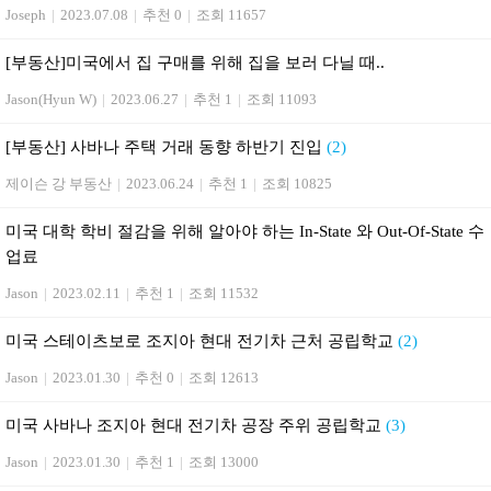
Joseph
|
2023.07.08
|
추천 0
|
조회 11657
[부동산] 미국에서 집 구매를 위해 집을 보러 다닐 때..
Jason(Hyun W)
|
2023.06.27
|
추천 1
|
조회 11093
[부동산] 사바나 주택 거래 동향 하반기 진입
(2)
제이슨 강 부동산
|
2023.06.24
|
추천 1
|
조회 10825
미국 대학 학비 절감을 위해 알아야 하는 In-State 와 Out-Of-State 수
업료
Jason
|
2023.02.11
|
추천 1
|
조회 11532
미국 스테이츠보로 조지아 현대 전기차 근처 공립학교
(2)
Jason
|
2023.01.30
|
추천 0
|
조회 12613
미국 사바나 조지아 현대 전기차 공장 주위 공립학교
(3)
Jason
|
2023.01.30
|
추천 1
|
조회 13000