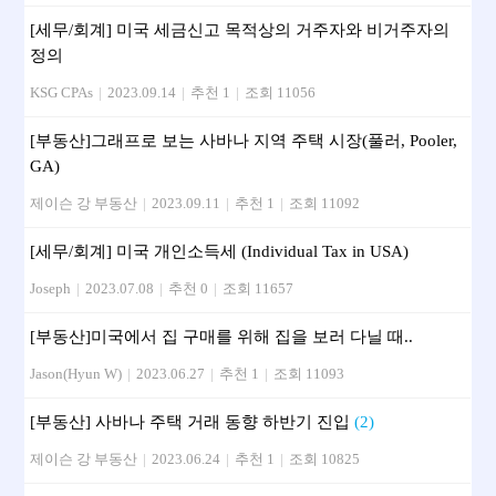
[세무/회계] 미국 세금신고 목적상의 거주자와 비거주자의
정의
KSG CPAs
|
2023.09.14
|
추천 1
|
조회 11056
[부동산]그래프로 보는 사바나 지역 주택 시장(풀러, Pooler,
GA)
제이슨 강 부동산
|
2023.09.11
|
추천 1
|
조회 11092
[세무/회계] 미국 개인소득세 (Individual Tax in USA)
Joseph
|
2023.07.08
|
추천 0
|
조회 11657
[부동산] 미국에서 집 구매를 위해 집을 보러 다닐 때..
Jason(Hyun W)
|
2023.06.27
|
추천 1
|
조회 11093
[부동산] 사바나 주택 거래 동향 하반기 진입
(2)
제이슨 강 부동산
|
2023.06.24
|
추천 1
|
조회 10825