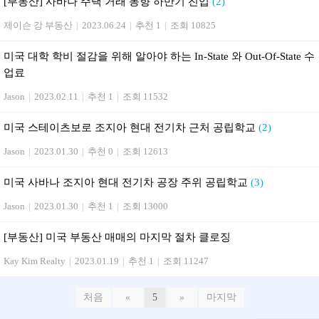
[부동산] 사바나 주택 거래 동향 하반기 진입
(2)
제이슨 강 부동산
|
2023.06.24
|
추천 1
|
조회 10825
미국 대학 학비 절감을 위해 알아야 하는 In-State 와 Out-Of-State 수
업료
Jason
|
2023.02.11
|
추천 1
|
조회 11532
미국 스테이츠보로 조지아 현대 전기차 근처 공립학교
(2)
Jason
|
2023.01.30
|
추천 0
|
조회 12613
미국 사바나 조지아 현대 전기차 공장 주위 공립학교
(3)
Jason
|
2023.01.30
|
추천 1
|
조회 13000
[부동산] 미국 부동산 매매의 마지막 절차 클로징
Kay Kim Realty
|
2023.01.19
|
추천 1
|
조회 11247
처음
«
5
»
마지막