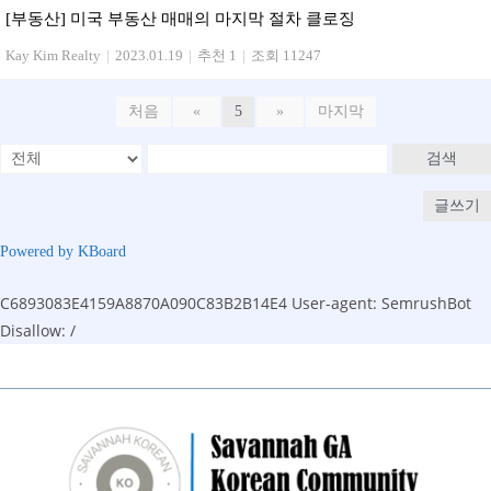
[부동산] 미국 부동산 매매의 마지막 절차 클로징
Kay Kim Realty
|
2023.01.19
|
추천 1
|
조회 11247
처음
«
5
»
마지막
검색
글쓰기
Powered by KBoard
C6893083E4159A8870A090C83B2B14E4
User-agent: SemrushBot
Disallow: /
Skip
to
content