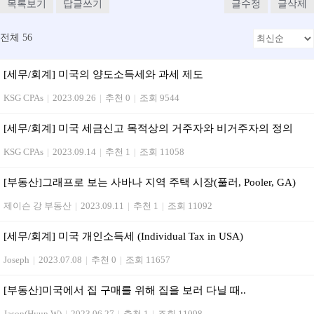
목록보기
답글쓰기
글수정
글삭제
전체 56
[세무/회계] 미국의 양도소득세와 과세 제도
KSG CPAs
|
2023.09.26
|
추천 0
|
조회 9544
[세무/회계] 미국 세금신고 목적상의 거주자와 비거주자의 정의
KSG CPAs
|
2023.09.14
|
추천 1
|
조회 11058
[부동산]그래프로 보는 사바나 지역 주택 시장(풀러, Pooler, GA)
제이슨 강 부동산
|
2023.09.11
|
추천 1
|
조회 11092
[세무/회계] 미국 개인소득세 (Individual Tax in USA)
Joseph
|
2023.07.08
|
추천 0
|
조회 11657
[부동산] 미국에서 집 구매를 위해 집을 보러 다닐 때..
Jason(Hyun W)
|
2023.06.27
|
추천 1
|
조회 11098