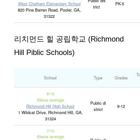
Public dis
West Chatham Elementary School
PK-5
trict
820 Pine Barren Road, Pooler, GA,
31322
리치먼드 힐 공립학교 (Richmond
Hill Piblic Schools)
To
School
Type
Grades
8/10
Above average
Public di
Richmond Hill High School
9-12
strict
1 Wildcat Drive, Richmond Hill, GA,
31324
7/10
Above average