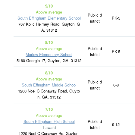
9/10
Above average
Public d
South Effingham Elementary School
PK-5
istrict
767 Kolic Helmey Road, Guyton, G
A, 31312
8/10
Above average
Public d
PK-5
Marlow Elementary School
istrict
5160 Georgia 17, Guyton, GA, 31312
8/10
Above average
Public d
South Effingham Middle School
6-8
istrict
1200 Noel C Conaway Road, Guyto
n, GA, 31312
7/10
Above average
South Effingham High School
Public d
9-12
1 award
istrict
1220 Noel C Conaway Rd, Guyton,