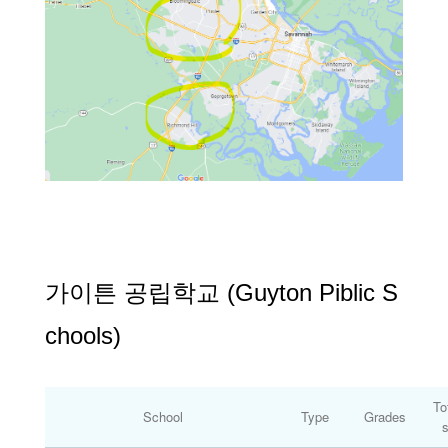
가이튼 공립학교 (Guyton Piblic S
chools)
To
School
Type
Grades
s