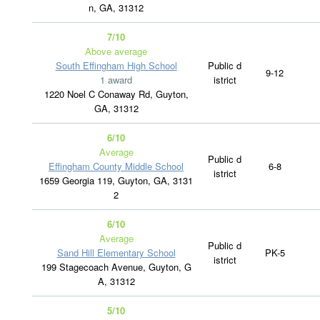
n, GA, 31312
7/10
Above average
South Effingham High School
Public d
9-12
1 award
istrict
1220 Noel C Conaway Rd, Guyton,
GA, 31312
6/10
Average
Public d
Effingham County Middle School
6-8
istrict
1659 Georgia 119, Guyton, GA, 3131
2
6/10
Average
Public d
Sand Hill Elementary School
PK-5
istrict
199 Stagecoach Avenue, Guyton, G
A, 31312
5/10