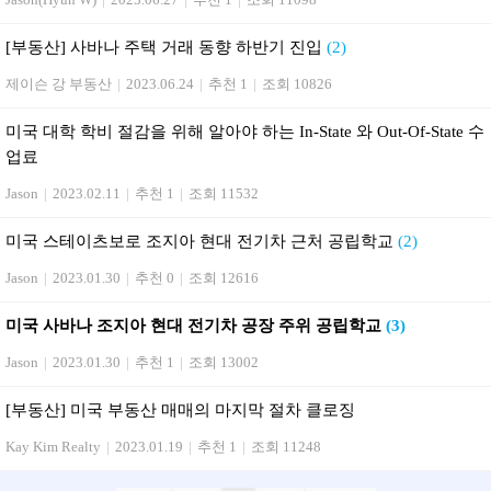
[부동산] 사바나 주택 거래 동향 하반기 진입
(2)
제이슨 강 부동산
|
2023.06.24
|
추천 1
|
조회 10826
미국 대학 학비 절감을 위해 알아야 하는 In-State 와 Out-Of-State 수
업료
Jason
|
2023.02.11
|
추천 1
|
조회 11532
미국 스테이츠보로 조지아 현대 전기차 근처 공립학교
(2)
Jason
|
2023.01.30
|
추천 0
|
조회 12616
미국 사바나 조지아 현대 전기차 공장 주위 공립학교
(3)
Jason
|
2023.01.30
|
추천 1
|
조회 13002
[부동산] 미국 부동산 매매의 마지막 절차 클로징
Kay Kim Realty
|
2023.01.19
|
추천 1
|
조회 11248