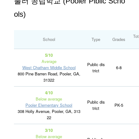
풀러 공립학교 (Pooler Piblic Scho
ols)
Tot
School
Type
Grades
5/10
Average
Public dis
West Chatham Middle School
6-8
trict
800 Pine Barren Road, Pooler, GA,
31322
4/10
Below average
Public dis
Pooler Elementary School
PK-5
trict
308 Holly Avenue, Pooler, GA, 313
22
3/10
Below average