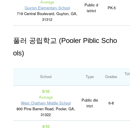
Average
Public d
Guyton Elementary School
PK-5
istrict
719 Central Boulevard, Guyton, GA,
31312
풀러 공립학교 (Pooler Piblic Scho
ols)
Tot
School
Type
Grades
5/10
Average
Public dis
West Chatham Middle School
6-8
trict
800 Pine Barren Road, Pooler, GA,
31322
4/10