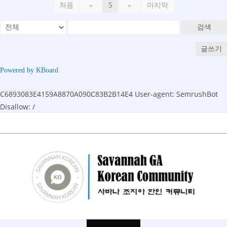
처음
«
5
»
마지막
검색
글쓰기
Powered by KBoard
C6893083E4159A8870A090C83B2B14E4
User-agent: SemrushBot
Disallow: /
Skip
to
content