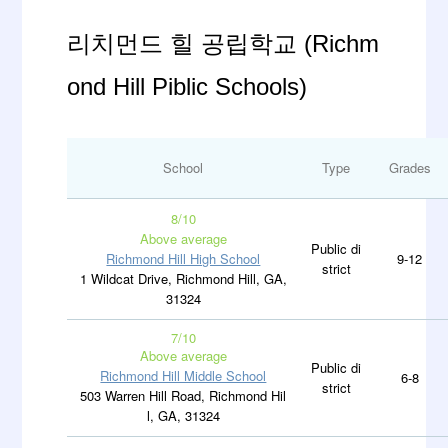
리치먼드 힐 공립학교 (Richm
ond Hill Piblic Schools)
School
Type
Grades
8/10
Above average
Public di
Richmond Hill High School
9-12
strict
1 Wildcat Drive, Richmond Hill, GA,
31324
7/10
Above average
Public di
Richmond Hill Middle School
6-8
strict
503 Warren Hill Road, Richmond Hil
l, GA, 31324