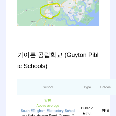
가이튼 공립학교 (Guyton Pibl
ic Schools)
School
Type
Grades
9/10
Above average
Public d
South Effingham Elementary School
PK-5
istrict
767 Kolic Helmey Road, Guyton, G