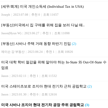
[세무/회계] 미국 개인소득세 (Individual Tax in USA)
Joseph
|
2023.07.08
|
추천 0
|
조회 11657
[부동산] 미국에서 집 구매를 위해 집을 보러 다닐 때..
Jason(Hyun W)
|
2023.06.27
|
추천 1
|
조회 11098
[부동산] 사바나 주택 거래 동향 하반기 진입
(2)
제이슨 강 부동산
|
2023.06.24
|
추천 1
|
조회 10826
미국 대학 학비 절감을 위해 알아야 하는 In-State 와 Out-Of-State 수
업료
Jason
|
2023.02.11
|
추천 1
|
조회 11532
미국 스테이츠보로 조지아 현대 전기차 근처 공립학교
(2)
Jason
|
2023.01.30
|
추천 0
|
조회 12616
미국 사바나 조지아 현대 전기차 공장 주위 공립학교
(3)