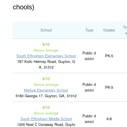
chools)
To
School
Type
Grades
s
9/10
Above average
Public d
South Effingham Elementary School
PK-5
istrict
767 Kolic Helmey Road, Guyton, G
A, 31312
8/10
Above average
Public d
PK-5
Marlow Elementary School
istrict
5160 Georgia 17, Guyton, GA, 31312
8/10
Above average
Public d
South Effingham Middle School
6-8
istrict
1200 Noel C Conaway Road, Guyto