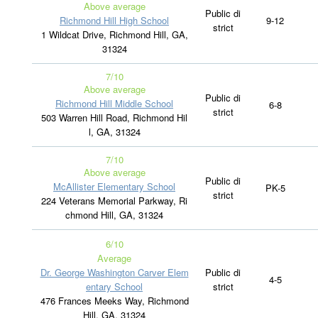
Above average
Public di
Richmond Hill High School
9-12
strict
1 Wildcat Drive, Richmond Hill, GA,
31324
7/10
Above average
Public di
Richmond Hill Middle School
6-8
strict
503 Warren Hill Road, Richmond Hil
l, GA, 31324
7/10
Above average
Public di
McAllister Elementary School
PK-5
strict
224 Veterans Memorial Parkway, Ri
chmond Hill, GA, 31324
6
/10
Average
Dr. George Washington Carver Elem
Public di
4-5
entary School
strict
476 Frances Meeks Way, Richmond
Hill, GA, 31324