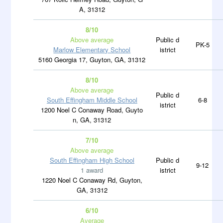
A, 31312
8/10
Above average
Public d
PK-5
Marlow Elementary School
istrict
5160 Georgia 17, Guyton, GA, 31312
8/10
Above average
Public d
South Effingham Middle School
6-8
istrict
1200 Noel C Conaway Road, Guyto
n, GA, 31312
7/10
Above average
South Effingham High School
Public d
9-12
1 award
istrict
1220 Noel C Conaway Rd, Guyton,
GA, 31312
6/10
Average