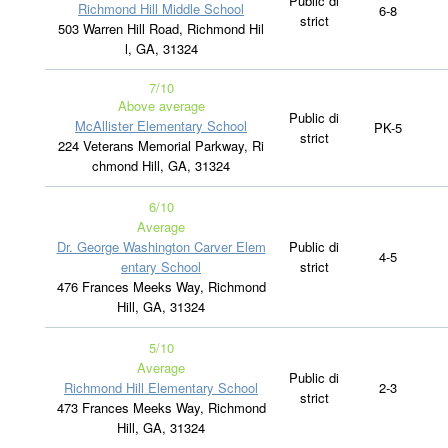
Public di
Richmond Hill Middle School
6-8
strict
503 Warren Hill Road, Richmond Hil
l, GA, 31324
7/10
Above average
Public di
McAllister Elementary School
PK-5
strict
224 Veterans Memorial Parkway, Ri
chmond Hill, GA, 31324
6
/10
Average
Dr. George Washington Carver Elem
Public di
4-5
entary School
strict
476 Frances Meeks Way, Richmond
Hill, GA, 31324
5
/10
Average
Public di
Richmond Hill Elementary School
2-3
strict
473 Frances Meeks Way, Richmond
Hill, GA, 31324