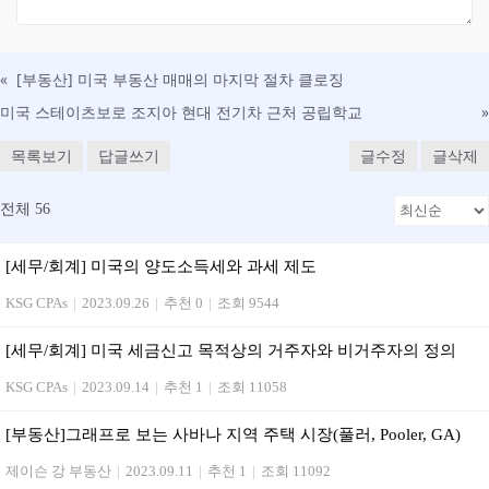
«
[부동산] 미국 부동산 매매의 마지막 절차 클로징
미국 스테이츠보로 조지아 현대 전기차 근처 공립학교
»
목록보기
답글쓰기
글수정
글삭제
전체 56
[세무/회계] 미국의 양도소득세와 과세 제도
KSG CPAs
|
2023.09.26
|
추천 0
|
조회 9544
[세무/회계] 미국 세금신고 목적상의 거주자와 비거주자의 정의
KSG CPAs
|
2023.09.14
|
추천 1
|
조회 11058
[부동산]그래프로 보는 사바나 지역 주택 시장(풀러, Pooler, GA)
제이슨 강 부동산
|
2023.09.11
|
추천 1
|
조회 11092