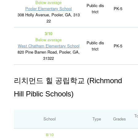
Below average
Public dis
Pooler Elementary School
PK-5
trict
308 Holly Avenue, Pooler, GA, 313
22
3/10
Below average
Public dis
West Chatham Elementary School
PK-5
trict
820 Pine Barren Road, Pooler, GA,
31322
리치먼드 힐 공립학교 (Richmond
Hill Piblic Schools)
To
School
Type
Grades
8/10