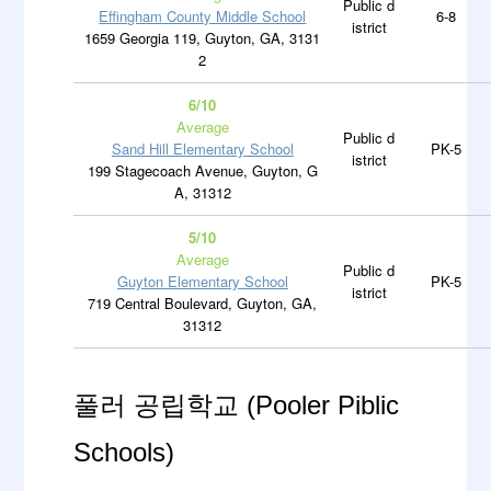
Public d
Effingham County Middle School
6-8
istrict
1659 Georgia 119, Guyton, GA, 3131
2
6/10
Average
Public d
Sand Hill Elementary School
PK-5
istrict
199 Stagecoach Avenue, Guyton, G
A, 31312
5/10
Average
Public d
Guyton Elementary School
PK-5
istrict
719 Central Boulevard, Guyton, GA,
31312
풀러 공립학교 (Pooler Piblic
Schools)