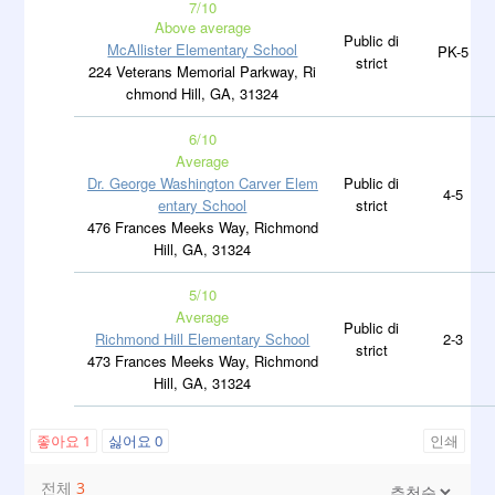
7/10
Above average
Public di
McAllister Elementary School
PK-5
strict
224 Veterans Memorial Parkway, Ri
chmond Hill, GA, 31324
6
/10
Average
Dr. George Washington Carver Elem
Public di
4-5
entary School
strict
476 Frances Meeks Way, Richmond
Hill, GA, 31324
5
/10
Average
Public di
Richmond Hill Elementary School
2-3
strict
473 Frances Meeks Way, Richmond
Hill, GA, 31324
좋아요
1
싫어요
0
인쇄
전체
3