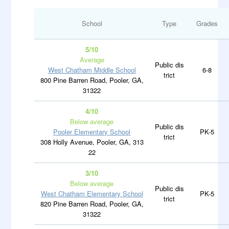
School
Type
Grades
5/10
Average
Public dis
West Chatham Middle School
6-8
trict
800 Pine Barren Road, Pooler, GA,
31322
4/10
Below average
Public dis
Pooler Elementary School
PK-5
trict
308 Holly Avenue, Pooler, GA, 313
22
3/10
Below average
Public dis
West Chatham Elementary School
PK-5
trict
820 Pine Barren Road, Pooler, GA,
31322