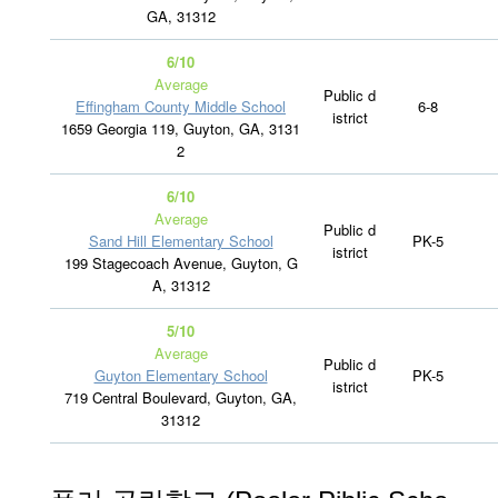
GA, 31312
6/10
Average
Public d
Effingham County Middle School
6-8
istrict
1659 Georgia 119, Guyton, GA, 3131
2
6/10
Average
Public d
Sand Hill Elementary School
PK-5
istrict
199 Stagecoach Avenue, Guyton, G
A, 31312
5/10
Average
Public d
Guyton Elementary School
PK-5
istrict
719 Central Boulevard, Guyton, GA,
31312