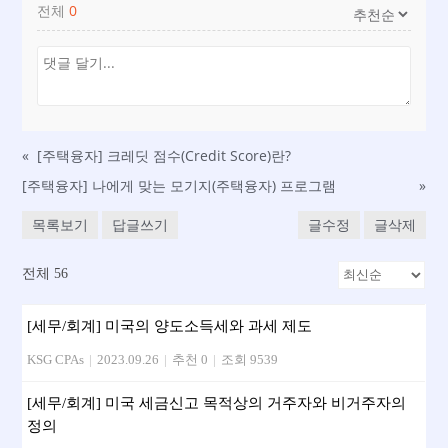
전체
0
«
[주택융자] 크레딧 점수(Credit Score)란?
[주택융자] 나에게 맞는 모기지(주택융자) 프로그램
»
목록보기
답글쓰기
글수정
글삭제
전체 56
[세무/회계] 미국의 양도소득세와 과세 제도
KSG CPAs
|
2023.09.26
|
추천 0
|
조회 9539
[세무/회계] 미국 세금신고 목적상의 거주자와 비거주자의
정의