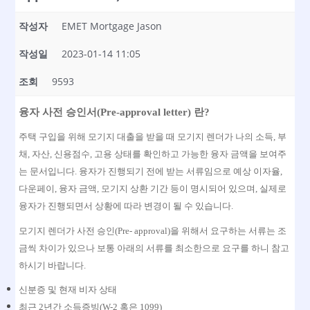
작성자
EMET Mortgage Jason
작성일
2023-01-14 11:05
조회
9593
융자 사전 승인서
(Pre-approval letter)
란
?
주택 구입을 위해 모기지 대출을 받을 때 모기지 렌더가 나의 소득
,
부
채
,
자산
,
신용점수
,
고용 상태를 확인하고 가능한 융자 금액을 보여주
는 문서입니다
.
융자가 진행되기 전에 받는 서류임으로 예상 이자율
,
다운페이
,
융자 금액
,
모기지 상환 기간 등이 명시되어 있으며
,
실제로
융자가 진행되면서 상황에 따라 변경이 될 수 있습니다
.
모기지 렌더가 사전 승인
(Pre- approval)
을 위해서 요구하는 서류는 조
금씩 차이가 있으나 보통 아래의 서류를 최소한으로 요구를 하니 참고
하시기 바랍니다.
신분증 및 현재 비자 상태
최근
2년간 소득증빙(W-2 혹은 1099)