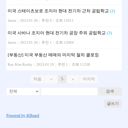
미국 스테이츠보로 조지아 현대 전기차 근처 공립학교
(2)
Jason
|
2023.01.30
|
추천 0
|
조회 12611
미국 사바나 조지아 현대 전기차 공장 주위 공립학교
(3)
Jason
|
2023.01.30
|
추천 1
|
조회 12994
[부동산] 미국 부동산 매매의 마지막 절차 클로징
Kay Kim Realty
|
2023.01.19
|
추천 1
|
조회 11238
처음
«
5
»
마지막
검색
글쓰기
Powered by KBoard