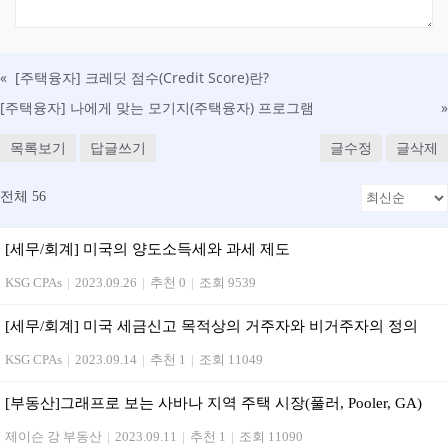
«
[주택융자] 크레딧 점수(Credit Score)란?
[주택융자] 나에게 맞는 모기지(주택융자) 프로그램
»
목록보기
답글쓰기
글수정
글삭제
전체 56
[세무/회계] 미국의 양도소득세와 과세 제도
KSG CPAs
|
2023.09.26
|
추천 0
|
조회 9539
[세무/회계] 미국 세금신고 목적상의 거주자와 비거주자의 정의
KSG CPAs
|
2023.09.14
|
추천 1
|
조회 11049
[부동산]그래프로 보는 사바나 지역 주택 시장(풀러, Pooler, GA)
제이슨 강 부동산
|
2023.09.11
|
추천 1
|
조회 11090