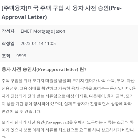
[주택융자]미국 주택 구입 시 융자 사전 승인(Pre-
Approval Letter)
작성자
EMET Mortgage Jason
작성일
2023-01-14 11:05
조회
9593
융자 사전 승인서
(Pre-approval letter)
란
?
주택 구입을 위해 모기지 대출을 받을 때 모기지 렌더가 나의 소득
,
부채
,
자산
,
신용점수
,
고용 상태를 확인하고 가능한 융자 금액을 보여주는 문서입니다
.
융
자가 진행되기 전에 받는 서류임으로 예상 이자율
,
다운페이
,
융자 금액
,
모기
지 상환 기간 등이 명시되어 있으며
,
실제로 융자가 진행되면서 상황에 따라
변경이 될 수 있습니다
.
모기지 렌더가 사전 승인
(Pre- approval)
을 위해서 요구하는 서류는 조금씩 차
이가 있으나 보통 아래의 서류를 최소한으로 요구를 하니 참고하시기 바랍니
다.