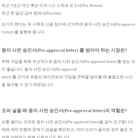
최근
2년간 개인 혹은 비즈니스 소득세 보고서(Tax Return)
최근 한 달간 급여 명세서
(Paystub)
모기지 렌더는 위 서류와 신용 점수에 근거하여 융자 사전 승인서
(Pre-approva
l letter)
를 발행해 줍니다
.
융자 사전 승인서
(Pre-approval letter) 를 받아야 하는 시점은?
주택 구입을 위해 우선적으로 융자 사전 승인서
(Pre-approval letter)
를 받는 것
이 좋습니다
.
융자 사전 승인서
(Pre-approval
letter)
를 근거로 부동산 에이전트와 구입할 주택을 알아볼 때 불필요한 시간
을 절약할 수 있기 때문입니다
.
오퍼 넣을 때 융자 사전 승인서
(Pre-approval letter)의
역할은?
보통 셀러는 오퍼와 융자 사전 승인서
(Pre-approval letter)
을 같이 요구합니다
.
매매 계약 진행에 문제가 없음을 확인하고
,
여러 오퍼가 들어온 경우 좋은 조
건을 선택하기 위해 사용되기도 합니다
.