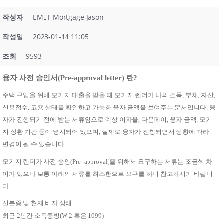
작성자
EMET Mortgage Jason
작성일
2023-01-14 11:05
조회
9593
융자 사전 승인서
(Pre-approval letter)
란
?
주택 구입을 위해 모기지 대출을 받을 때 모기지 렌더가 나의 소득
,
부채
,
자산
,
신용점수
,
고용 상태를 확인하고 가능한 융자 금액을 보여주는 문서입니다
.
융
자가 진행되기 전에 받는 서류임으로 예상 이자율
,
다운페이
,
융자 금액
,
모기
지 상환 기간 등이 명시되어 있으며
,
실제로 융자가 진행되면서 상황에 따라
변경이 될 수 있습니다
.
모기지 렌더가 사전 승인
(Pre- approval)
을 위해서 요구하는 서류는 조금씩 차
이가 있으나 보통 아래의 서류를 최소한으로 요구를 하니 참고하시기 바랍니
다.
신분증 및 현재 비자 상태
최근
2년간 소득증빙(W-2 혹은 1099)