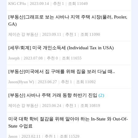
KSG CPAs
|
2023.09.14
|
추천 1
|
조회 11049
[부동산]그래프로 보는 사바나 지역 주택 시장(풀러, Pooler,
GA)
제이슨 강 부동산
|
2023.09.11
|
추천 1
|
조회 11090
[세무/회계] 미국 개인소득세 (Individual Tax in USA)
Joseph
|
2023.07.08
|
추천 0
|
조회 11655
[부동산] 미국에서 집 구매를 위해 집을 보러 다닐 때..
Jason(Hyun W)
|
2023.06.27
|
추천 1
|
조회 11092
[부동산] 사바나 주택 거래 동향 하반기 진입
(2)
제이슨 강 부동산
|
2023.06.24
|
추천 1
|
조회 10819
미국 대학 학비 절감을 위해 알아야 하는 In-State 와 Out-Of-
State 수업료
Jason
|
2023.02.11
|
추천 1
|
조회 11529