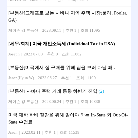
[부동산]그래프로 보는 사바나 지역 주택 시장(풀러, Pooler,
GA)
제이슨 강 부동산
|
2023.09.11
|
추천 1
|
조회 11095
[세무/회계] 미국 개인소득세 (Individual Tax in USA)
Joseph
|
2023.07.08
|
추천 0
|
조회 11662
[부동산] 미국에서 집 구매를 위해 집을 보러 다닐 때..
Jason(Hyun W)
|
2023.06.27
|
추천 1
|
조회 11100
[부동산] 사바나 주택 거래 동향 하반기 진입
(2)
제이슨 강 부동산
|
2023.06.24
|
추천 1
|
조회 10830
미국 대학 학비 절감을 위해 알아야 하는 In-State 와 Out-Of-
State 수업료
Jason
|
2023.02.11
|
추천 1
|
조회 11539