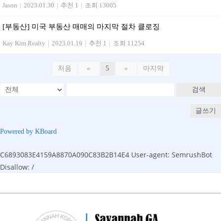
Jason
|
2023.01.30
|
추천 1
|
조회 13005
[부동산] 미국 부동산 매매의 마지막 절차 클로징
Kay Kim Realty
|
2023.01.19
|
추천 1
|
조회 11254
처음
«
5
»
마지막
검색
글쓰기
Powered by KBoard
C6893083E4159A8870A090C83B2B14E4
User-agent: SemrushBot
Disallow: /
Skip
to
content