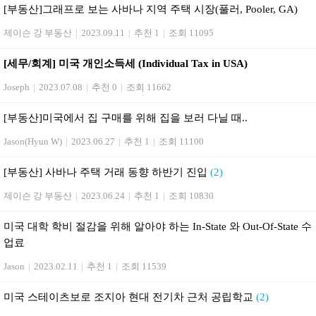
[부동산]그래프로 보는 사바나 지역 주택 시장(풀러, Pooler, GA)
제이슨 강 부동산
|
2023.09.11
|
추천 1
|
조회 11095
[세무/회계] 미국 개인소득세 (Individual Tax in USA)
Joseph
|
2023.07.08
|
추천 0
|
조회 11662
[부동산] 미국에서 집 구매를 위해 집을 보러 다닐 때..
Jason(Hyun W)
|
2023.06.27
|
추천 1
|
조회 11100
[부동산] 사바나 주택 거래 동향 하반기 진입
(2)
제이슨 강 부동산
|
2023.06.24
|
추천 1
|
조회 10830
미국 대학 학비 절감을 위해 알아야 하는 In-State 와 Out-Of-State 수
업료
Jason
|
2023.02.11
|
추천 1
|
조회 11539
미국 스테이츠보로 조지아 현대 전기차 근처 공립학교
(2)