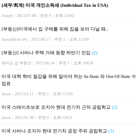
[세무/회계] 미국 개인소득세 (Individual Tax in USA)
Joseph
|
2023.07.08
|
추천 0
|
조회 11662
[부동산] 미국에서 집 구매를 위해 집을 보러 다닐 때..
Jason(Hyun W)
|
2023.06.27
|
추천 1
|
조회 11100
[부동산] 사바나 주택 거래 동향 하반기 진입
(2)
제이슨 강 부동산
|
2023.06.24
|
추천 1
|
조회 10830
미국 대학 학비 절감을 위해 알아야 하는 In-State 와 Out-Of-State 수
업료
Jason
|
2023.02.11
|
추천 1
|
조회 11539
미국 스테이츠보로 조지아 현대 전기차 근처 공립학교
(2)
Jason
|
2023.01.30
|
추천 0
|
조회 12621
미국 사바나 조지아 현대 전기차 공장 주위 공립학교
(3)