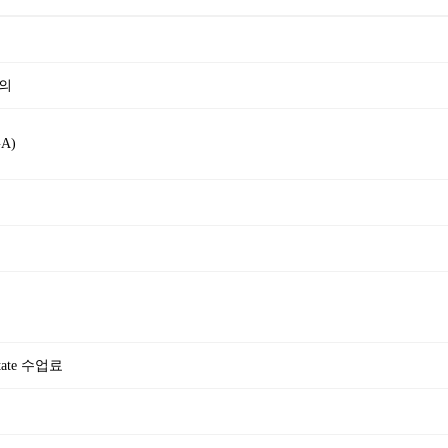
정의
A)
tate 수업료