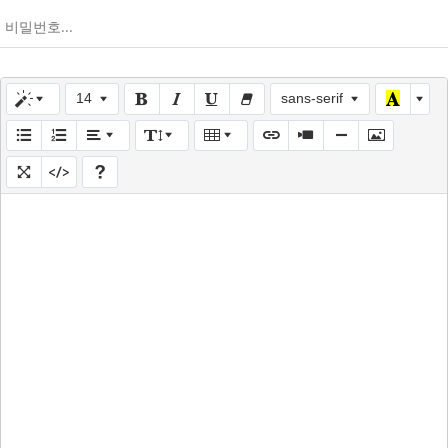
14
sans-serif