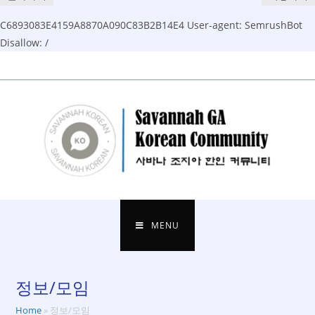
C6893083E4159A8870A090C83B2B14E4
User-agent: SemrushBot
Disallow: /
Skip
to
content
MENU
정보/모임
Home
»
정보/모임