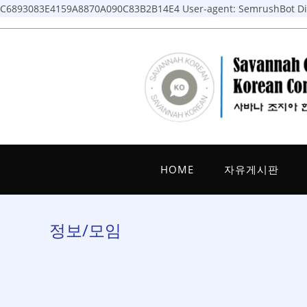
C6893083E4159A8870A090C83B2B14E4
User-agent: SemrushBot Dis
Skip
to
content
HOME
자유게시판
정보/모임