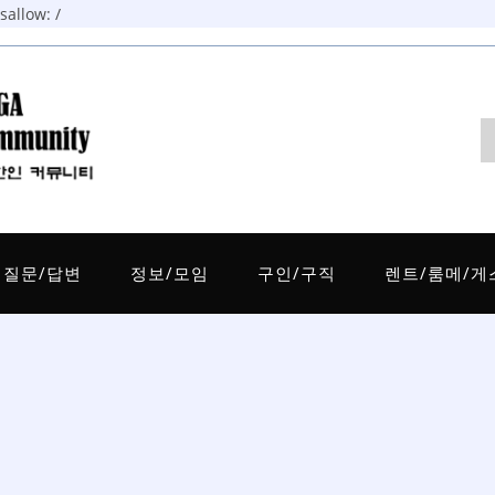
allow: /
질문/답변
정보/모임
구인/구직
렌트/룸메/게