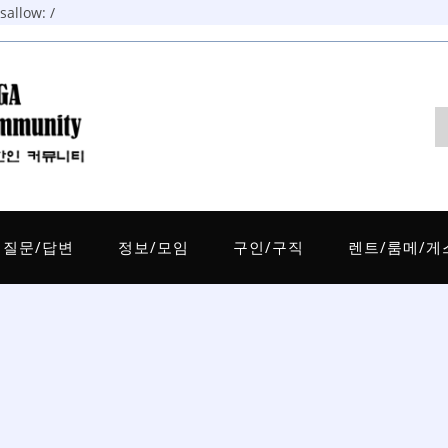
allow: /
질문/답변
정보/모임
구인/구직
렌트/룸메/게