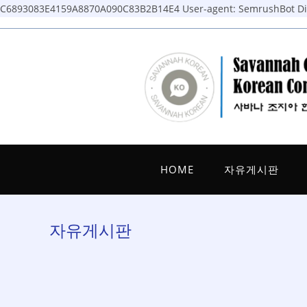
C6893083E4159A8870A090C83B2B14E4
User-agent: SemrushBot Dis
Skip
to
content
HOME
자유게시판
자유게시판