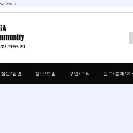
allow: /
질문/답변
정보/모임
구인/구직
렌트/룸메/게