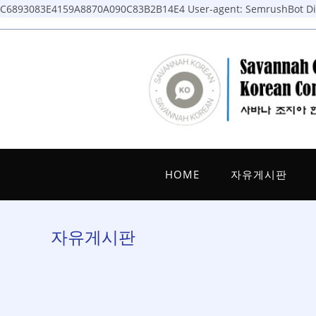
C6893083E4159A8870A090C83B2B14E4
User-agent: SemrushBot Dis
Skip
to
content
HOME
자유게시판
자유게시판