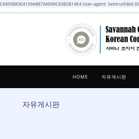
C6893083E4159A8870A090C83B2B14E4
User-agent: SemrushBot Dis
Skip
to
content
HOME
자유게시판
자유게시판