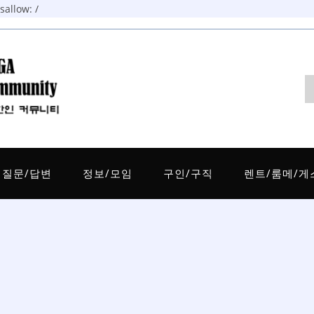
allow: /
질문/답변
정보/모임
구인/구직
렌트/룸메/게