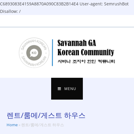
C6893083E4159A8870A090C83B2B14E4
User-agent: SemrushBot
Disallow: /
Skip
to
content
MENU
렌트/룸메/게스트 하우스
Home
»
렌트/룸메/게스트 하우스