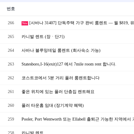
번호
266
[사바나 31407] 단독주택 가구 완비 룸렌트 — 월 $819
New
265
카니발 렌트 (장ㆍ단기)
264
사바나 블루밍데일 룸렌트 (회사숙소 가능)
263
Statesboro,I-16(exit)127 에서 7mile room rent 합니다.
262
코스트코에서 5분 거리 풀러 룸렌트합니다
261
좋은 위치에 있는 풀러 단층집 렌트해요
260
풀러 타운홈 임대 (장기계약 혜택)
259
Pooler, Port Wentworth 또는 Ellabell 출퇴근 가능한 
258
카니발 렌트