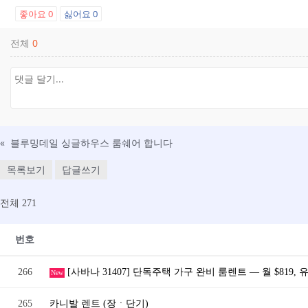
좋아요
0
싫어요
0
전체
0
«
블루밍데일 싱글하우스 룸쉐어 합니다
목록보기
답글쓰기
전체 271
번호
266
[사바나 31407] 단독주택 가구 완비 룸렌트 — 월 $819
New
265
카니발 렌트 (장ㆍ단기)