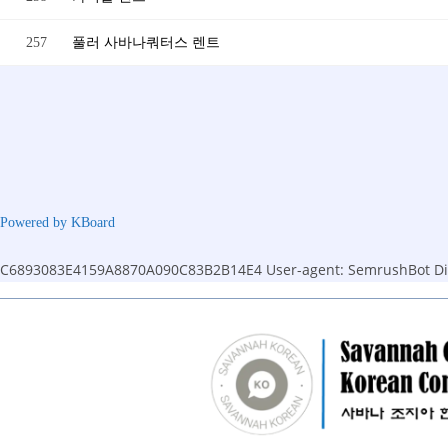
257
풀러 사바나쿼터스 렌트
Powered by KBoard
C6893083E4159A8870A090C83B2B14E4
User-agent: SemrushBot Dis
Skip
to
content