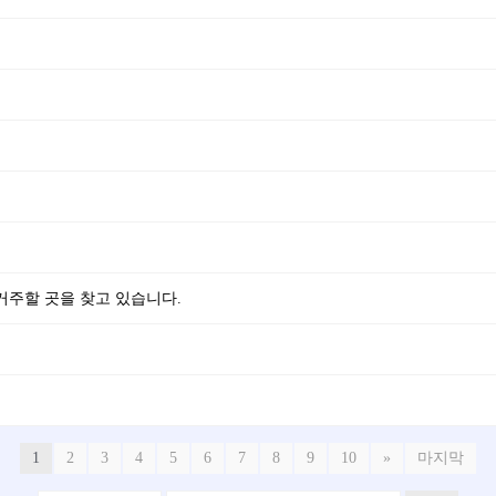
지역에서 거주할 곳을 찾고 있습니다.
1
2
3
4
5
6
7
8
9
10
»
마지막