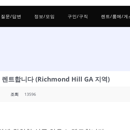
질문/답변
정보/모임
구인/구직
렌트/룸메/게
합니다 (Richmond Hill GA 지역)
조회
13596