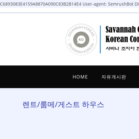
C6893083E4159A8870A090C83B2B14E4
User-agent: SemrushBot Dis
Skip
to
content
HOME
자유게시판
렌트/룸메/게스트 하우스