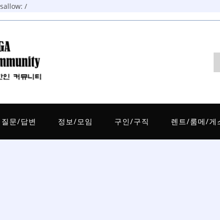
allow: /
질문/답변
정보/모임
구인/구직
렌트/룸메/게