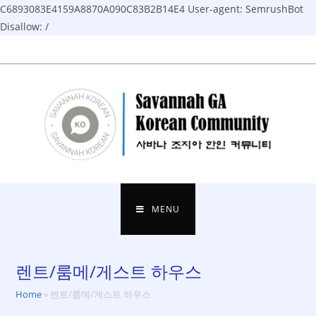
C6893083E4159A8870A090C83B2B14E4
User-agent: SemrushBot
Disallow: /
Skip
to
content
MENU
렌트/룸메/게스트 하우스
Home
»
렌트/룸메/게스트 하우스