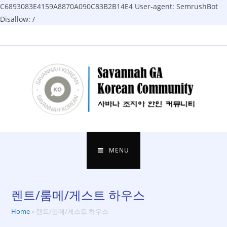
C6893083E4159A8870A090C83B2B14E4
User-agent: SemrushBot
Disallow: /
Skip
to
content
MENU
렌트/룸메/게스트 하우스
Home
»
렌트/룸메/게스트 하우스