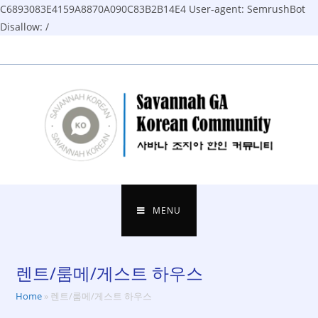
C6893083E4159A8870A090C83B2B14E4
User-agent: SemrushBot
Disallow: /
Skip
to
content
MENU
렌트/룸메/게스트 하우스
Home
»
렌트/룸메/게스트 하우스