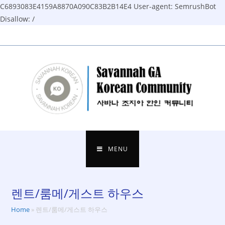
C6893083E4159A8870A090C83B2B14E4
User-agent: SemrushBot
Disallow: /
Skip
to
content
MENU
렌트/룸메/게스트 하우스
Home
»
렌트/룸메/게스트 하우스