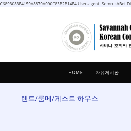
C6893083E4159A8870A090C83B2B14E4
User-agent: SemrushBot Dis
Skip
to
content
HOME
자유게시판
렌트/룸메/게스트 하우스