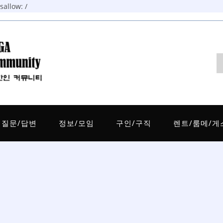
allow: /
질문/답변
정보/모임
구인/구직
렌트/룸메/게