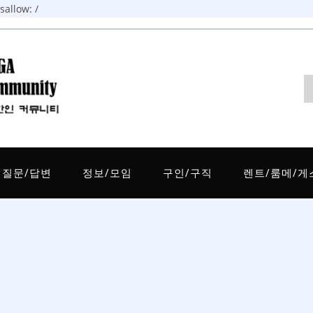
allow: /
질문/답변
정보/모임
구인/구직
렌트/룸메/게