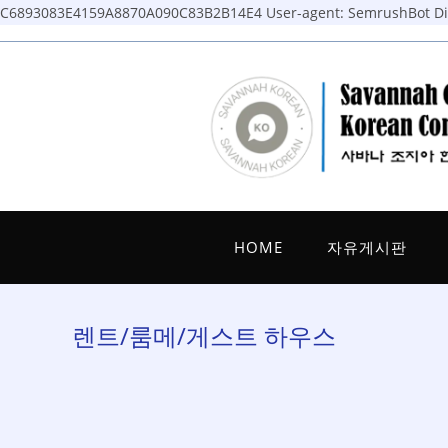
C6893083E4159A8870A090C83B2B14E4
User-agent: SemrushBot Dis
Skip
to
content
HOME
자유게시판
렌트/룸메/게스트 하우스