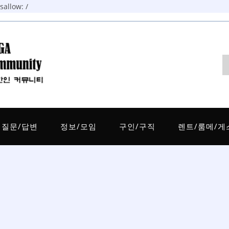
allow: /
질문/답변
정보/모임
구인/구직
렌트/룸메/게