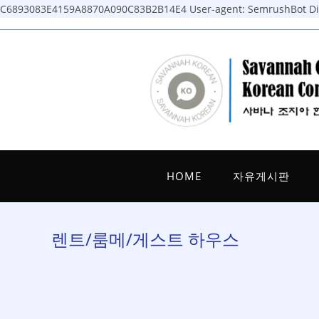
C6893083E4159A8870A090C83B2B14E4
User-agent: SemrushBot Dis
Skip
to
content
HOME
자유게시판
렌트/룸메/게스트 하우스