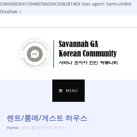
C6893083E4159A8870A090C83B2B14E4
User-agent: SemrushBot
Disallow: /
Skip
to
content
MENU
렌트/룸메/게스트 하우스
Home
»
렌트/룸메/게스트 하우스