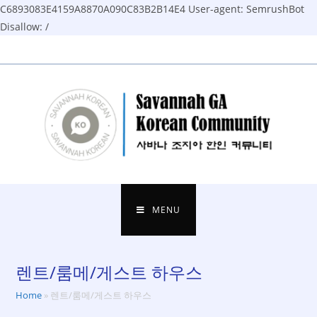
C6893083E4159A8870A090C83B2B14E4
User-agent: SemrushBot
Disallow: /
Skip
to
content
MENU
렌트/룸메/게스트 하우스
Home
»
렌트/룸메/게스트 하우스