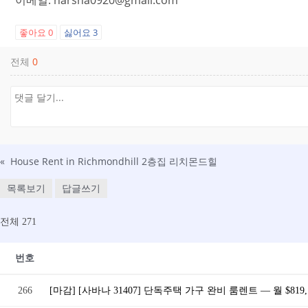
이메일: narsha0920@gmail.com
좋아요
0
싫어요
3
전체
0
«
House Rent in Richmondhill 2층집 리치몬드힐
목록보기
답글쓰기
전체 271
번호
266
[마감] [사바나 31407] 단독주택 가구 완비 룸렌트 — 월 $8