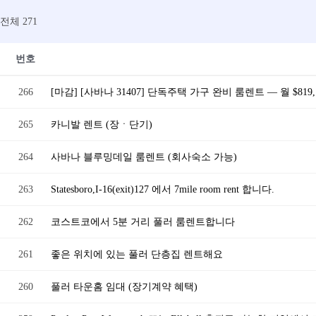
전체 271
번호
266
[마감] [사바나 31407] 단독주택 가구 완비 룸렌트 — 월 $8
265
카니발 렌트 (장ㆍ단기)
264
사바나 블루밍데일 룸렌트 (회사숙소 가능)
263
Statesboro,I-16(exit)127 에서 7mile room rent 합니다.
262
코스트코에서 5분 거리 풀러 룸렌트합니다
261
좋은 위치에 있는 풀러 단층집 렌트해요
260
풀러 타운홈 임대 (장기계약 혜택)