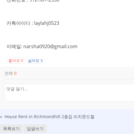
카톡아이디 : laylahj0523
이메일: narsha0920@gmail.com
좋아요
0
싫어요
3
전체
0
«
House Rent in Richmondhill 2층집 리치몬드힐
목록보기
답글쓰기