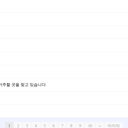
지역에서 거주할 곳을 찾고 있습니다.
1
2
3
4
5
6
7
8
9
10
»
마지막