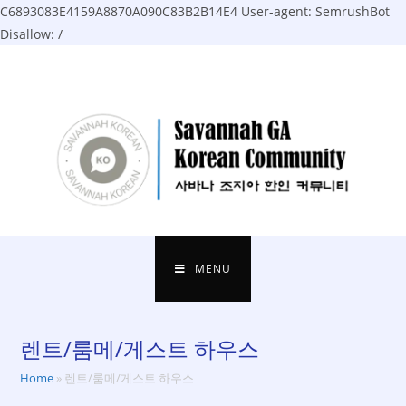
C6893083E4159A8870A090C83B2B14E4
User-agent: SemrushBot
Disallow: /
Skip
to
content
MENU
렌트/룸메/게스트 하우스
Home
»
렌트/룸메/게스트 하우스