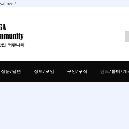
allow: /
질문/답변
정보/모임
구인/구직
렌트/룸메/게