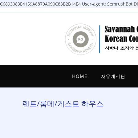
C6893083E4159A8870A090C83B2B14E4
User-agent: SemrushBot Dis
Skip
to
content
HOME
자유게시판
렌트/룸메/게스트 하우스