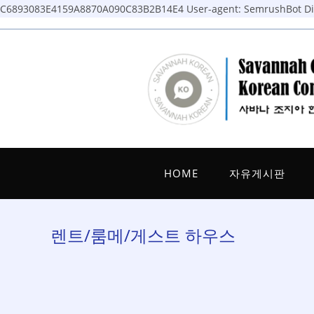
C6893083E4159A8870A090C83B2B14E4
User-agent: SemrushBot Dis
Skip
to
content
HOME
자유게시판
렌트/룸메/게스트 하우스