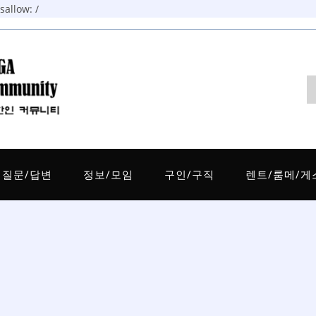
allow: /
질문/답변
정보/모임
구인/구직
렌트/룸메/게