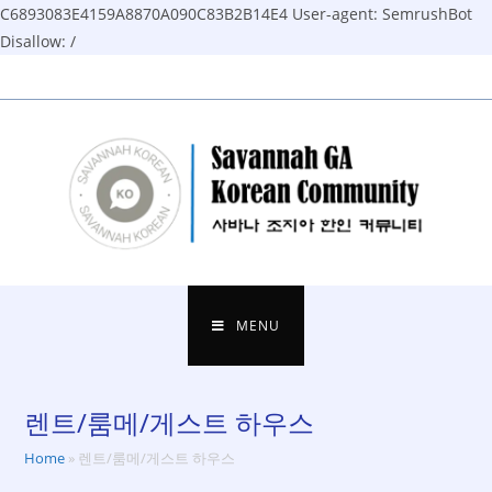
C6893083E4159A8870A090C83B2B14E4
User-agent: SemrushBot
Disallow: /
Skip
to
content
MENU
렌트/룸메/게스트 하우스
Home
»
렌트/룸메/게스트 하우스