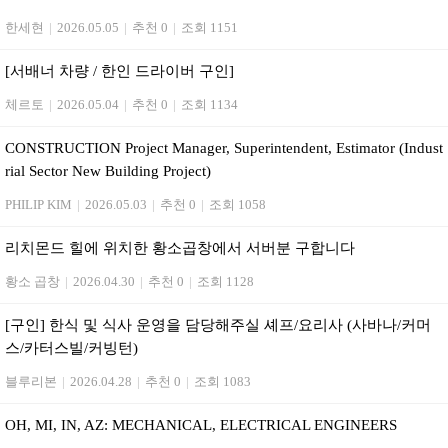
한세현
|
2026.05.05
|
추천 0
|
조회 1151
[서배너 차량 / 한인 드라이버 구인]
체르토
|
2026.05.04
|
추천 0
|
조회 1134
CONSTRUCTION Project Manager, Superintendent, Estimator (Indust
rial Sector New Building Project)
PHILIP KIM
|
2026.05.03
|
추천 0
|
조회 1058
리치몬드 힐에 위치한 황소곱창에서 서버분 구합니다
황소 곱창
|
2026.04.30
|
추천 0
|
조회 1128
[구인] 한식 및 식사 운영을 담당해주실 셰프/요리사 (사바나/커머
스/카터스빌/커빙턴)
블루리본
|
2026.04.28
|
추천 0
|
조회 1083
OH, MI, IN, AZ: MECHANICAL, ELECTRICAL ENGINEERS