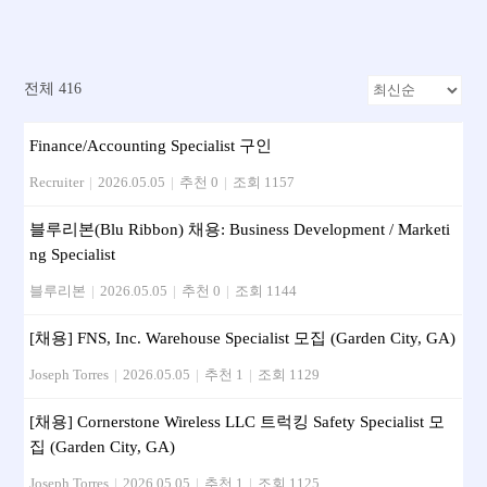
전체 416
Finance/Accounting Specialist 구인
Recruiter
|
2026.05.05
|
추천 0
|
조회 1157
블루리본(Blu Ribbon) 채용: Business Development / Marketi
ng Specialist
블루리본
|
2026.05.05
|
추천 0
|
조회 1144
[채용] FNS, Inc. Warehouse Specialist 모집 (Garden City, GA)
Joseph Torres
|
2026.05.05
|
추천 1
|
조회 1129
[채용] Cornerstone Wireless LLC 트럭킹 Safety Specialist 모
집 (Garden City, GA)
Joseph Torres
|
2026.05.05
|
추천 1
|
조회 1125