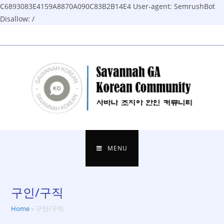
C6893083E4159A8870A090C83B2B14E4
User-agent: SemrushBot
Disallow: /
Skip
to
content
MENU
구인/구직
Home
»
구인/구직