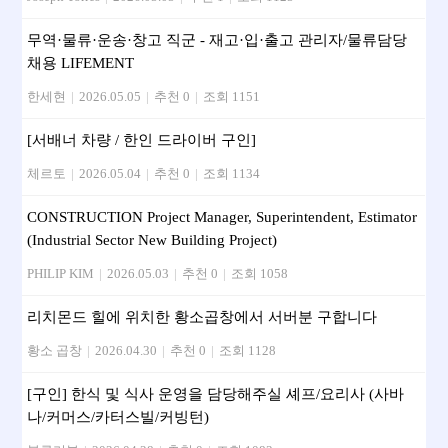
무역·물류·운송·창고 직군 - 재고·입·출고 관리자/물류담당
채용 LIFEMENT
한세현
|
2026.05.05
|
추천 0
|
조회 1151
[서배너 차량 / 한인 드라이버 구인]
체르토
|
2026.05.04
|
추천 0
|
조회 1134
CONSTRUCTION Project Manager, Superintendent, Estimator
(Industrial Sector New Building Project)
PHILIP KIM
|
2026.05.03
|
추천 0
|
조회 1058
리치몬드 힐에 위치한 황소곱창에서 서버분 구합니다
황소 곱창
|
2026.04.30
|
추천 0
|
조회 1128
[구인] 한식 및 식사 운영을 담당해주실 셰프/요리사 (사바
나/커머스/카터스빌/커빙턴)