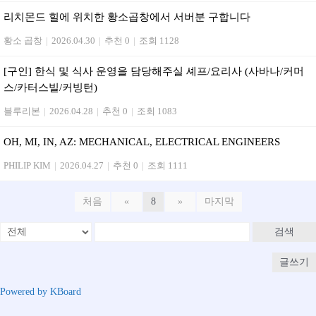
리치몬드 힐에 위치한 황소곱창에서 서버분 구합니다
황소 곱창
|
2026.04.30
|
추천 0
|
조회 1128
[구인] 한식 및 식사 운영을 담당해주실 셰프/요리사 (사바나/커머
스/카터스빌/커빙턴)
블루리본
|
2026.04.28
|
추천 0
|
조회 1083
OH, MI, IN, AZ: MECHANICAL, ELECTRICAL ENGINEERS
PHILIP KIM
|
2026.04.27
|
추천 0
|
조회 1111
처음
«
8
»
마지막
검색
글쓰기
Powered by KBoard