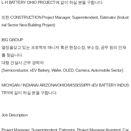
L-H BATTERY OHIO PROJECT에 같이 하실 분을 구합니다
또한 CONSTRUCTION Project Manager, Superintendent, Estimator (Indust
rial Sector New Building Project)
IBG GROUP
열정을갖고 있는 프로젝트 매니저 혹은 현장소장, 부소장, 공무 등의 인재
를 찾습니다.
대형 건설사 근무 경력자
(Semiconductor, xEV Battery, Wafer, OLED, Camera, Automobile Sector)
MICHGAN / INDIANA/ ARIZONA/OHIO/MISSISSIPPI xEV BATTERY INDUS
TRY에 같이 하실 분을 구합니다.
Job Description
Project Manager, Superintendent, Estimator, Project Manager Assistant, Car