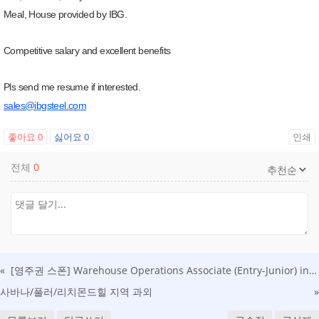
Meal, House provided by IBG.
Competitive salary and excellent benefits
Pls send me resume if interested.
sales@ibgsteel.com
좋아요
0
싫어요
0
인쇄
전체
0
«
[영주권 스폰] Warehouse Operations Associate (Entry-Junior) in Dalton, GA
사바나/풀러/리치몬드힐 지역 과외
»