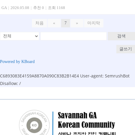
GA
|
2026.05.08
|
추천 0
|
조회 1168
처음
«
7
»
마지막
검색
글쓰기
Powered by KBoard
C6893083E4159A8870A090C83B2B14E4
User-agent: SemrushBot
Disallow: /
Skip
to
content