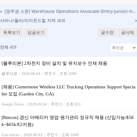
«
[영주권 스폰] Warehouse Operations Associate (Entry-Junior) in Dalton, GA
사바나/풀러/리치몬드힐 지역 과외
»
목록보기
답글쓰기
글수정
글삭제
전체 419
[블루리본] 2차전지 장비 설치 및 유지보수 인재 채용
블루리본
|
2026.06.04
|
추천 0
|
조회 1006
[채용] Cornerstone Wireless LLC Trucking Operations Support Specia
list 모집 (Garden City, GA)
Joseph Torres
|
2026.06.04
|
추천 0
|
조회 951
[Rincon] 경신 아메리카 영업·원가관리 정규직 채용 (신입가능/$58
k~$65k/E2지원)
Lim selene
|
2026.06.02
|
추천 0
|
조회 1040