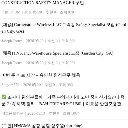
CONSTRUCTION SAFETY MANAGER 구인
PHILIP KIM
|
2026.05.29
|
추천 0
|
조회 979
[채용] Cornerstone Wireless LLC 트럭킹 Safety Specialist 모집 (Gard
en City, GA)
Joseph Torres
|
2026.05.29
|
추천 0
|
조회 938
[채용] FNS, Inc. Warehouse Specialist 모집 (Garden City, GA)
Joseph Torres
|
2026.05.29
|
추천 0
|
조회 921
이번 주 바로 시작 – 유연한 원격근무 채용
Suhyun770
|
2026.05.20
|
추천 0
|
조회 983
조지아 한인분들께｜가족 부양과 미래 고민 중이신가요? 미 육
군 가족 혜택 정리｜BAH·TRICARE·GI Bill｜이호용 한인모병관
이호용모병관
|
2026.05.13
|
추천 0
|
조회 1067
[구인] HMGMA 공장 품질 상주원(part time)