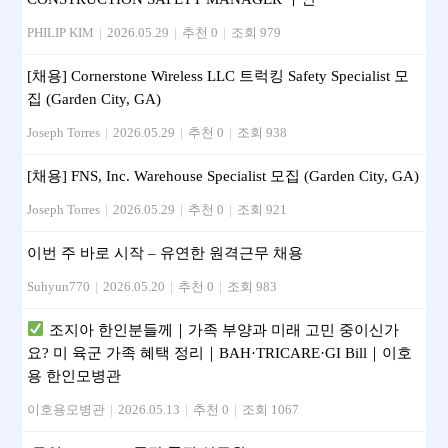
PHILIP KIM
|
2026.05.29
|
추천 0
|
조회 979
[채용] Cornerstone Wireless LLC 트럭킹 Safety Specialist 모
집 (Garden City, GA)
Joseph Torres
|
2026.05.29
|
추천 0
|
조회 938
[채용] FNS, Inc. Warehouse Specialist 모집 (Garden City, GA)
Joseph Torres
|
2026.05.29
|
추천 0
|
조회 921
이번 주 바로 시작 – 유연한 원격근무 채용
Suhyun770
|
2026.05.20
|
추천 0
|
조회 983
조지아 한인분들께｜가족 부양과 미래 고민 중이신가
요? 미 육군 가족 혜택 정리｜BAH·TRICARE·GI Bill｜이호
용 한인모병관
이호용모병관
|
2026.05.13
|
추천 0
|
조회 1067