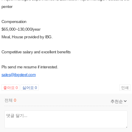
penter
Compensation
$65,000~130,000/year
Meal, House provided by IBG.
Competitive salary and excellent benefits
Pls send me resume if interested.
sales@ibgsteel.com
좋아요
0
싫어요
0
인쇄
전체
0