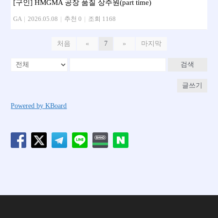
[구인] HMGMA 공장 품질 상주원(part time)
GA
|
2026.05.08
|
추천 0
|
조회 1168
처음
«
7
»
마지막
검색
글쓰기
Powered by KBoard