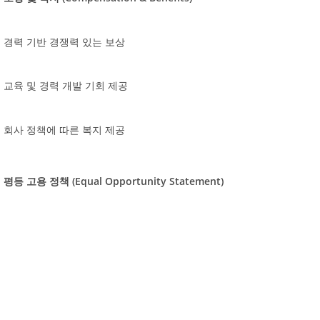
경력
기반
경쟁력
있는
보상
교육
및
경력
개발
기회
제공
회사
정책에
따른
복지
제공
(Equal Opportunity Statement)
평등
고용
정책