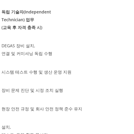
(Independent
독립
기술자
Technician)
업무
(
)
교육
후
자격
충족
시
DEGAS
,
장비
설치
연결
및
커미셔닝
독립
수행
시스템
테스트
수행
및
생산
운영
지원
장비
문제
진단
및
시정
조치
실행
현장
안전
규정
및
회사
안전
정책
준수
유지
,
설치