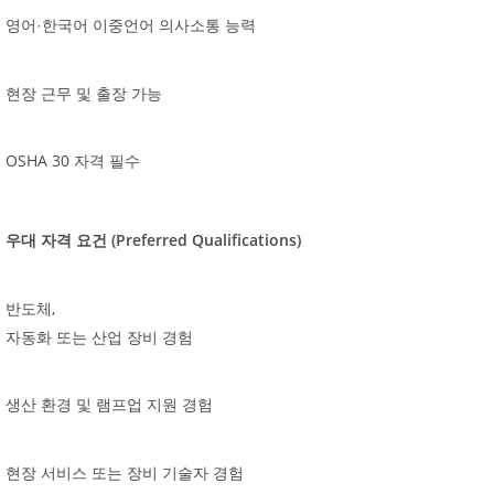
영어·한국어
이중언어
의사소통
능력
현장
근무
및
출장
가능
OSHA 30
자격
필수
(Preferred Qualifications)
우대
자격
요건
,
반도체
자동화
또는
산업
장비
경험
생산
환경
및
램프업
지원
경험
현장
서비스
또는
장비
기술자
경험