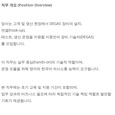
(Position Overview)
직무
개요
DEGAS
,
당사는
고객
및
생산
현장에서
장비의
설치
(hook-up),
연결
,
(DEGAS)
테스트
생산
운영을
지원할
이중언어
장비
기술자
.
를
모집합니다
(hands-on)
,
이
직무는
실무
중심
의
기술적
역할이며
.
운영
조율을
위해
영어와
한국어
의사소통
능력이
요구됩니다
,
본
직무에는
초기
교육
및
지원
기간이
포함되며
업무
성과와
비즈니스
필요에
따라
독립적인
기술
책임
역할로
발전할
.
기회가
제공됩니다