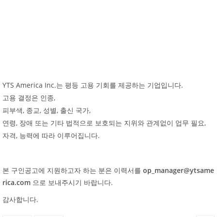
YTS America Inc.
.
는
평등
고용
기회를
제공하는
기업입니다
,
고용
결정은
인종
,
,
,
,
피부색
종교
성별
출신
국가
,
,
연령
장애
또는
기타
법적으로
보호되는
지위와
관계없이
업무
필요
,
.
자격
능력에
따라
이루어집니다
본 구인공고에 지원하고자 하는 분은 이력서를
op_manager@ytsame
rica.com
으로 보내주시기 바랍니다.
감사합니다.