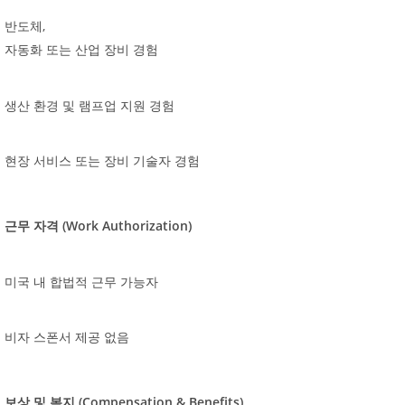
,
반도체
자동화
또는
산업
장비
경험
생산
환경
및
램프업
지원
경험
현장
서비스
또는
장비
기술자
경험
(Work Authorization)
근무
자격
미국
내
합법적
근무
가능자
비자
스폰서
제공
없음
(Compensation & Benefits)
보상
및
복지