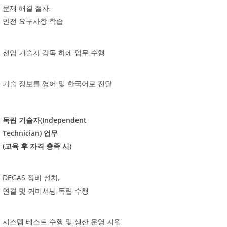
,
문제
해결
절차
안전
요구사항
학습
선임
기술자
감독
하에
업무
수행
기술
정보를
영어
및
한국어로
전달
(Independent
독립
기술자
Technician)
업무
(
)
교육
후
자격
충족
시
DEGAS
,
장비
설치
연결
및
커미셔닝
독립
수행
시스템
테스트
수행
및
생산
운영
지원