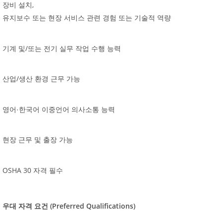
,
장비
설치
유지보수
또는
현장
서비스
관련
경험
또는
기술적
역량
/
기계
및
또는
전기
실무
작업
수행
능력
/
산업
생산
환경
근무
가능
영어·한국어
이중언어
의사소통
능력
현장
근무
및
출장
가능
OSHA 30
자격
필수
(Preferred Qualifications)
우대
자격
요건