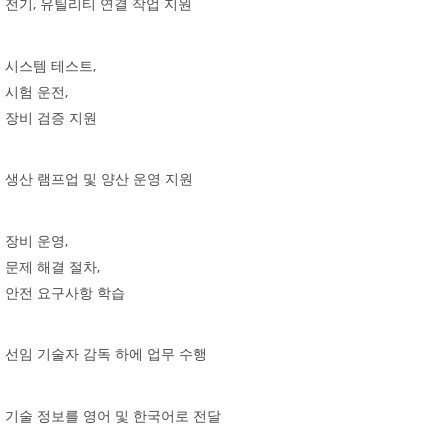
,
전기
유틸리티
연결
작업
지원
,
시스템
테스트
,
시험
운전
장비
검증
지원
생산
램프업
및
양산
운영
지원
,
장비
운영
,
문제
해결
절차
안전
요구사항
학습
선임
기술자
감독
하에
업무
수행
기술
정보를
영어
및
한국어로
전달