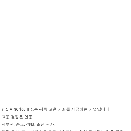
YTS America Inc.
.
는
평등
고용
기회를
제공하는
기업입니다
,
고용
결정은
인종
,
,
,
,
피부색
종교
성별
출신
국가