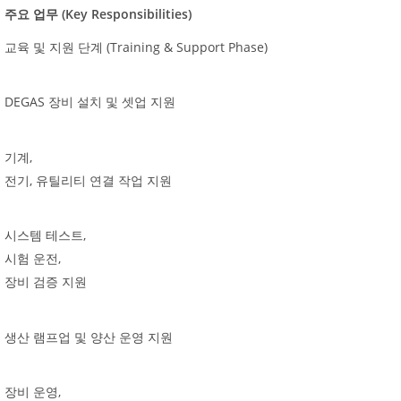
(Key Responsibilities)
주요
업무
(Training & Support Phase)
교육
및
지원
단계
DEGAS
장비
설치
및
셋업
지원
,
기계
,
전기
유틸리티
연결
작업
지원
,
시스템
테스트
,
시험
운전
장비
검증
지원
생산
램프업
및
양산
운영
지원
,
장비
운영