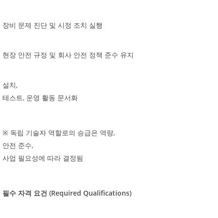
장비
문제
진단
및
시정
조치
실행
현장
안전
규정
및
회사
안전
정책
준수
유지
,
설치
,
테스트
운영
활동
문서화
,
※
독립
기술자
역할로의
승급은
역량
,
안전
준수
사업
필요성에
따라
결정됨
(Required Qualifications)
필수
자격
요건