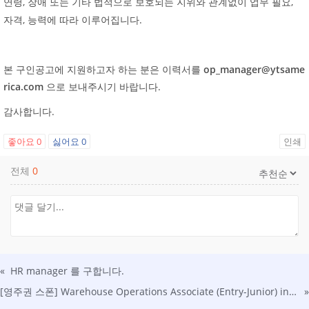
,
,
연령
장애
또는
기타
법적으로
보호되는
지위와
관계없이
업무
필요
,
.
자격
능력에
따라
이루어집니다
본 구인공고에 지원하고자 하는 분은 이력서를
op_manager@ytsame
rica.com
으로 보내주시기 바랍니다.
감사합니다.
좋아요
0
싫어요
0
인쇄
전체
0
«
HR manager 를 구합니다.
[영주권 스폰] Warehouse Operations Associate (Entry-Junior) in Dalton, GA
»