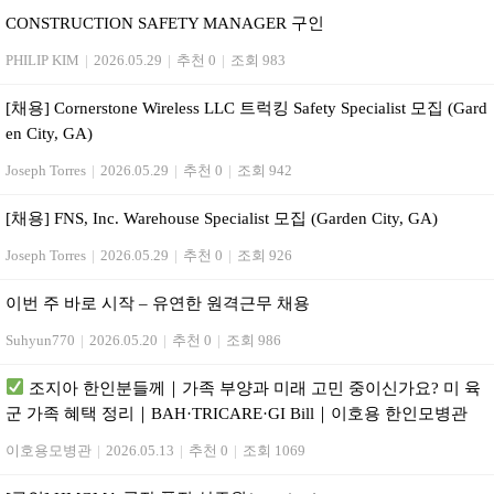
CONSTRUCTION SAFETY MANAGER 구인
PHILIP KIM
|
2026.05.29
|
추천 0
|
조회 983
[채용] Cornerstone Wireless LLC 트럭킹 Safety Specialist 모집 (Gard
en City, GA)
Joseph Torres
|
2026.05.29
|
추천 0
|
조회 942
[채용] FNS, Inc. Warehouse Specialist 모집 (Garden City, GA)
Joseph Torres
|
2026.05.29
|
추천 0
|
조회 926
이번 주 바로 시작 – 유연한 원격근무 채용
Suhyun770
|
2026.05.20
|
추천 0
|
조회 986
조지아 한인분들께｜가족 부양과 미래 고민 중이신가요? 미 육
군 가족 혜택 정리｜BAH·TRICARE·GI Bill｜이호용 한인모병관
이호용모병관
|
2026.05.13
|
추천 0
|
조회 1069