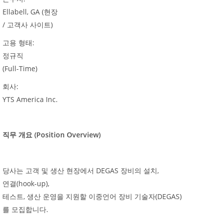
Ellabell, GA (
현장
/
)
고객사
사이트
:
고용
형태
정규직
(Full-Time)
:
회사
YTS America Inc.
(Position Overview)
직무
개요
DEGAS
,
당사는
고객
및
생산
현장에서
장비의
설치
(hook-up),
연결
,
(DEGAS)
테스트
생산
운영을
지원할
이중언어
장비
기술자
.
를
모집합니다