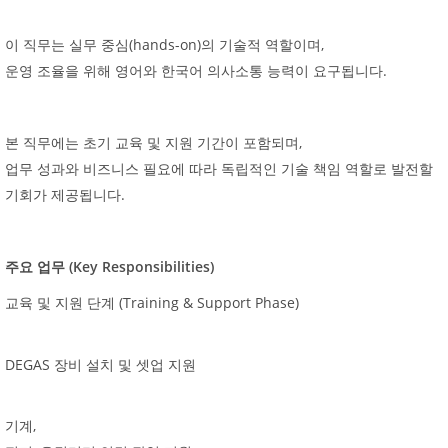
(hands-on)
,
이
직무는
실무
중심
의
기술적
역할이며
.
운영
조율을
위해
영어와
한국어
의사소통
능력이
요구됩니다
,
본
직무에는
초기
교육
및
지원
기간이
포함되며
업무
성과와
비즈니스
필요에
따라
독립적인
기술
책임
역할로
발전할
.
기회가
제공됩니다
(Key Responsibilities)
주요
업무
(Training & Support Phase)
교육
및
지원
단계
DEGAS
장비
설치
및
셋업
지원
,
기계