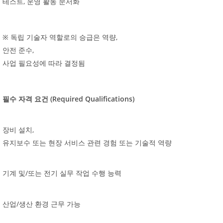
,
테스트
운영
활동
문서화
,
※
독립
기술자
역할로의
승급은
역량
,
안전
준수
사업
필요성에
따라
결정됨
(Required Qualifications)
필수
자격
요건
,
장비
설치
유지보수
또는
현장
서비스
관련
경험
또는
기술적
역량
/
기계
및
또는
전기
실무
작업
수행
능력
/
산업
생산
환경
근무
가능