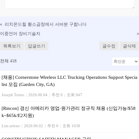
«
리치몬드힐 황소곱창에서 서버분 구합니다
이중언어 장비기술자
»
목록보기
답글쓰기
글수정
글삭제
전체 418
[채용] Cornerstone Wireless LLC Trucking Operations Support Specia
list 모집 (Garden City, GA)
Joseph Torres
|
2026.06.04
|
추천 0
|
조회 947
[Rincon] 경신 아메리카 영업·원가관리 정규직 채용 (신입가능/$58
k~$65k/E2지원)
Lim selene
|
2026.06.02
|
추천 0
|
조회 1038