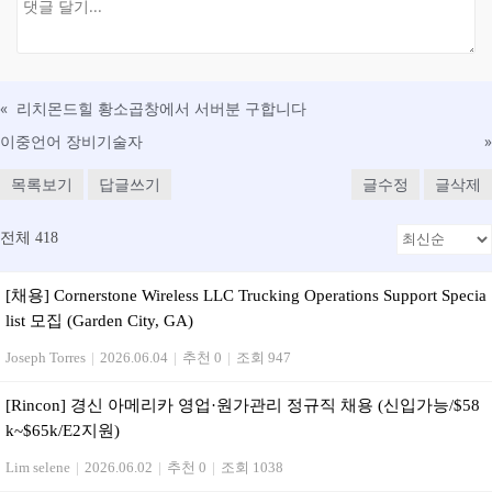
«
리치몬드힐 황소곱창에서 서버분 구합니다
이중언어 장비기술자
»
목록보기
답글쓰기
글수정
글삭제
전체 418
[채용] Cornerstone Wireless LLC Trucking Operations Support Specia
list 모집 (Garden City, GA)
Joseph Torres
|
2026.06.04
|
추천 0
|
조회 947
[Rincon] 경신 아메리카 영업·원가관리 정규직 채용 (신입가능/$58
k~$65k/E2지원)
Lim selene
|
2026.06.02
|
추천 0
|
조회 1038