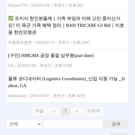
Suhyun770
|
2026.05.20
|
추천 0
|
조회 982
조지아 한인분들께｜가족 부양과 미래 고민 중이신가
요? 미 육군 가족 혜택 정리｜BAH·TRICARE·GI Bill｜이호
용 한인모병관
이호용모병관
|
2026.05.13
|
추천 0
|
조회 1067
[구인] HMGMA 공장 품질 상주원(part time)
GA
|
2026.05.08
|
추천 0
|
조회 1168
물류 코디네이터 (Logistics Coordinator)_신입 지원 가능 _D
alton, GA
sbtrecruiter
|
2026.05.07
|
추천 0
|
조회 1078
처음
«
7
»
마지막
검색