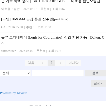
군 가족 혜택 정리｜BAH·TRICARE·GI Bill｜이호용 한인모병관
이호용모병관
|
2026.05.13
|
추천 0
|
조회 1067
[구인] HMGMA 공장 품질 상주원(part time)
GA
|
2026.05.08
|
추천 0
|
조회 1168
물류 코디네이터 (Logistics Coordinator)_신입 지원 가능 _Dalton, G
A
sbtrecruiter
|
2026.05.07
|
추천 0
|
조회 1078
처음
«
7
»
마지막
검색
글쓰기
Powered by KBoard