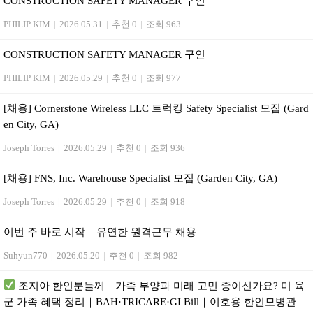
CONSTRUCTION SAFETY MANAGER 구인
PHILIP KIM
|
2026.05.31
|
추천 0
|
조회 963
CONSTRUCTION SAFETY MANAGER 구인
PHILIP KIM
|
2026.05.29
|
추천 0
|
조회 977
[채용] Cornerstone Wireless LLC 트럭킹 Safety Specialist 모집 (Gard
en City, GA)
Joseph Torres
|
2026.05.29
|
추천 0
|
조회 936
[채용] FNS, Inc. Warehouse Specialist 모집 (Garden City, GA)
Joseph Torres
|
2026.05.29
|
추천 0
|
조회 918
이번 주 바로 시작 – 유연한 원격근무 채용
Suhyun770
|
2026.05.20
|
추천 0
|
조회 982
조지아 한인분들께｜가족 부양과 미래 고민 중이신가요? 미 육
군 가족 혜택 정리｜BAH·TRICARE·GI Bill｜이호용 한인모병관