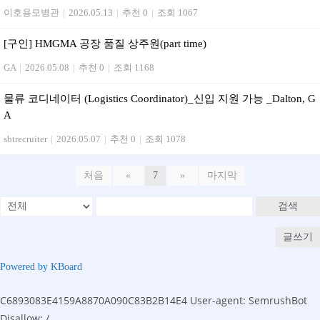
이호용모병관
|
2026.05.13
|
추천 0
|
조회 1067
[구인] HMGMA 공장 품질 상주원(part time)
GA
|
2026.05.08
|
추천 0
|
조회 1168
물류 코디네이터 (Logistics Coordinator)_신입 지원 가능 _Dalton, G
A
sbtrecruiter
|
2026.05.07
|
추천 0
|
조회 1078
처음
«
7
»
마지막
검색
글쓰기
Powered by KBoard
C6893083E4159A8870A090C83B2B14E4
User-agent: SemrushBot
Disallow: /