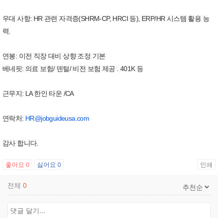
우대 사항: HR 관련 자격증(SHRM-CP, HRCI 등), ERP/HR 시스템 활용 능
력.
연봉: 이전 직장 대비 상향 조정 기본
베네핏: 의료 보험/ 덴털/ 비전 보험 제공 . 401K 등
근무지: LA 한인 타운 /CA
연락처:
HR@jobguideusa.com
감사 합니다.
좋아요
0
싫어요
0
인쇄
전체
0