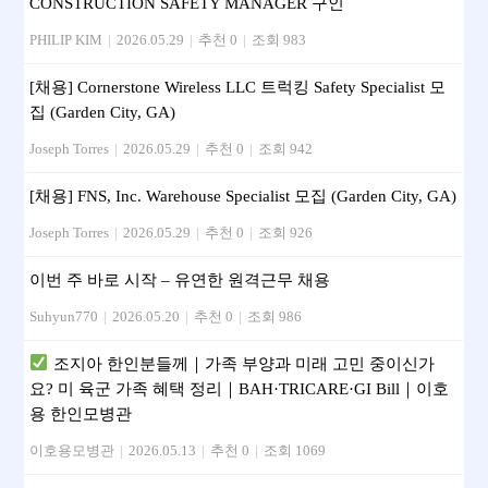
CONSTRUCTION SAFETY MANAGER 구인
PHILIP KIM
|
2026.05.29
|
추천 0
|
조회 983
[채용] Cornerstone Wireless LLC 트럭킹 Safety Specialist 모
집 (Garden City, GA)
Joseph Torres
|
2026.05.29
|
추천 0
|
조회 942
[채용] FNS, Inc. Warehouse Specialist 모집 (Garden City, GA)
Joseph Torres
|
2026.05.29
|
추천 0
|
조회 926
이번 주 바로 시작 – 유연한 원격근무 채용
Suhyun770
|
2026.05.20
|
추천 0
|
조회 986
조지아 한인분들께｜가족 부양과 미래 고민 중이신가
요? 미 육군 가족 혜택 정리｜BAH·TRICARE·GI Bill｜이호
용 한인모병관
이호용모병관
|
2026.05.13
|
추천 0
|
조회 1069