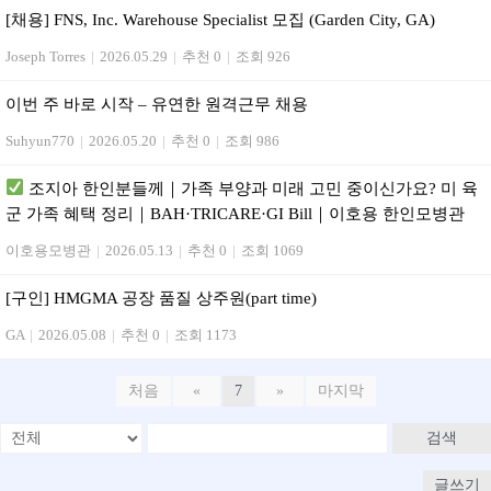
[채용] FNS, Inc. Warehouse Specialist 모집 (Garden City, GA)
Joseph Torres
|
2026.05.29
|
추천 0
|
조회 926
이번 주 바로 시작 – 유연한 원격근무 채용
Suhyun770
|
2026.05.20
|
추천 0
|
조회 986
조지아 한인분들께｜가족 부양과 미래 고민 중이신가요? 미 육
군 가족 혜택 정리｜BAH·TRICARE·GI Bill｜이호용 한인모병관
이호용모병관
|
2026.05.13
|
추천 0
|
조회 1069
[구인] HMGMA 공장 품질 상주원(part time)
GA
|
2026.05.08
|
추천 0
|
조회 1173
처음
«
7
»
마지막
검색
글쓰기