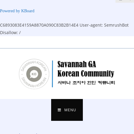
Powered by KBoard
C6893083E4159A8870A090C83B2B14E4
User-agent: SemrushBot
Disallow: /
Skip
to
content
MENU