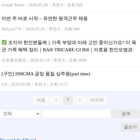
Joseph Torres
|
2026.05.29
|
추천 0
|
조회 926
이번 주 바로 시작 – 유연한 원격근무 채용
Suhyun770
|
2026.05.20
|
추천 0
|
조회 986
조지아 한인분들께｜가족 부양과 미래 고민 중이신가요? 미 육
군 가족 혜택 정리｜BAH·TRICARE·GI Bill｜이호용 한인모병관
이호용모병관
|
2026.05.13
|
추천 0
|
조회 1069
[구인] HMGMA 공장 품질 상주원(part time)
GA
|
2026.05.08
|
추천 0
|
조회 1173
처음
«
7
»
마지막
검색
글쓰기