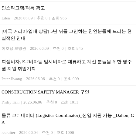
인스타그램/틱톡 광고
Eden
|
2026.06.09
|
추천 0
|
조회 966
[미국 커리어/입대 상담] 5년 뒤를 고민하는 한인분들께 드리는 현
실적인 안내
이호용 모병관
|
2026.06.09
|
추천 0
|
조회 945
학생비자, E-2비자등 임시비자로 체류하고 계신 분들을 위한 영주
권 지원 취업기회
Peter Hwang
|
2026.06.06
|
추천 0
|
조회 999
CONSTRUCTION SAFETY MANAGER 구인
Philip Kim
|
2026.06.06
|
추천 0
|
조회 1011
물류 코디네이터 (Logistics Coordinator)_신입 지원 가능 _Dalton, G
A
recruiter
|
2026.06.04
|
추천 0
|
조회 1006