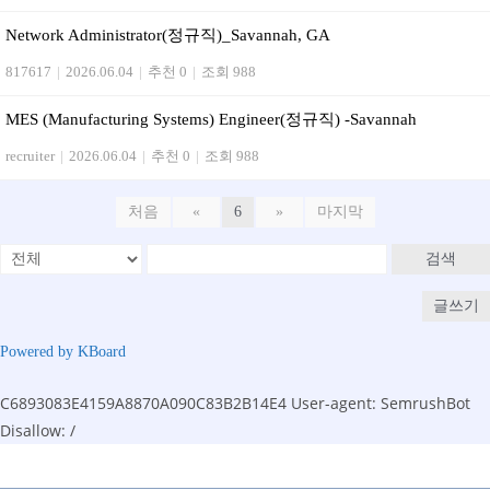
Network Administrator(정규직)_Savannah, GA
817617
|
2026.06.04
|
추천 0
|
조회 988
MES (Manufacturing Systems) Engineer(정규직) -Savannah
recruiter
|
2026.06.04
|
추천 0
|
조회 988
처음
«
6
»
마지막
검색
글쓰기
Powered by KBoard
C6893083E4159A8870A090C83B2B14E4
User-agent: SemrushBot
Disallow: /
Skip
to