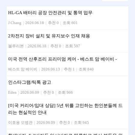
HL-GA 배터리 공장 안전관리 및 통역 업무
J Chang
|
2026.06.18
|
추천 0
|
조회 601
2차전지 장비 설치 및 유지보수 인재 채용
블루리본
|
2026.06.18
|
추천 0
|
조회 597
미국 전역 산후조리 프리미엄 케어 - 베스트 맘 베이비 -
베스트 맘 베이비
|
2026.06.13
|
추천 1
|
조회 840
인스타그램/틱톡 광고
Eden
|
2026.06.09
|
추천 0
|
조회 966
[미국 커리어/입대 상담] 5년 뒤를 고민하는 한인분들께 드
리는 현실적인 안내
이호용 모병관
|
2026.06.09
|
추천 0
|
조회 945