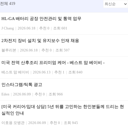
전체 419
HL-GA 배터리 공장 안전관리 및 통역 업무
J Chang
|
2026.06.18
|
추천 0
|
조회 601
2차전지 장비 설치 및 유지보수 인재 채용
블루리본
|
2026.06.18
|
추천 0
|
조회 597
미국 전역 산후조리 프리미엄 케어 - 베스트 맘 베이비 -
베스트 맘 베이비
|
2026.06.13
|
추천 1
|
조회 840
인스타그램/틱톡 광고
Eden
|
2026.06.09
|
추천 0
|
조회 966
[미국 커리어/입대 상담] 5년 뒤를 고민하는 한인분들께 드리는 현
실적인 안내
이호용 모병관
|
2026.06.09
|
추천 0
|
조회 945