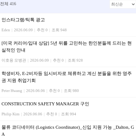
전체 416
인스타그램/틱톡 광고
Eden
|
2026.06.09
|
추천 0
|
조회 948
[미국 커리어/입대 상담] 5년 뒤를 고민하는 한인분들께 드리는 현
실적인 안내
이호용 모병관
|
2026.06.09
|
추천 0
|
조회 928
학생비자, E-2비자등 임시비자로 체류하고 계신 분들을 위한 영주
권 지원 취업기회
Peter Hwang
|
2026.06.06
|
추천 0
|
조회 980
CONSTRUCTION SAFETY MANAGER 구인
Philip Kim
|
2026.06.06
|
추천 0
|
조회 994
물류 코디네이터 (Logistics Coordinator)_신입 지원 가능 _Dalton, G
A