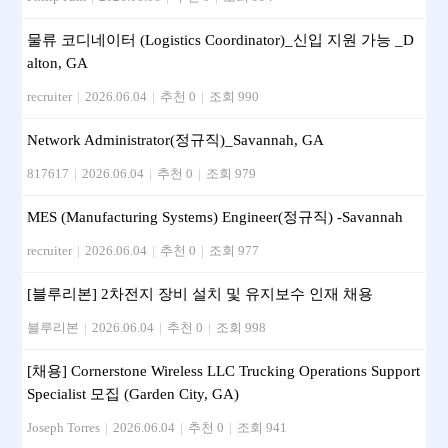
물류 코디네이터 (Logistics Coordinator)_신입 지원 가능 _D
alton, GA
recruiter
|
2026.06.04
|
추천 0
|
조회 990
Network Administrator(정규직)_Savannah, GA
817617
|
2026.06.04
|
추천 0
|
조회 979
MES (Manufacturing Systems) Engineer(정규직) -Savannah
recruiter
|
2026.06.04
|
추천 0
|
조회 977
[블루리본] 2차전지 장비 설치 및 유지보수 인재 채용
블루리본
|
2026.06.04
|
추천 0
|
조회 998
[채용] Cornerstone Wireless LLC Trucking Operations Support
Specialist 모집 (Garden City, GA)
Joseph Torres
|
2026.06.04
|
추천 0
|
조회 941