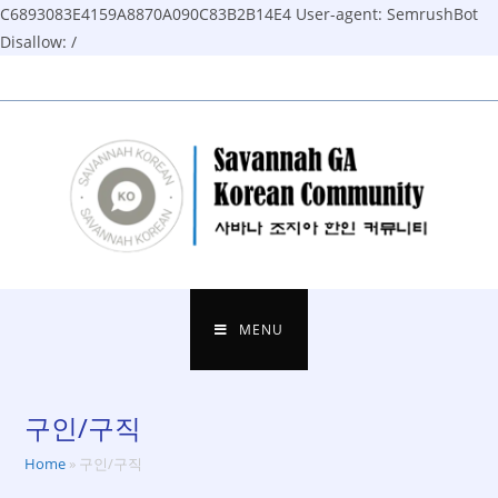
C6893083E4159A8870A090C83B2B14E4
User-agent: SemrushBot
Disallow: /
Skip
to
content
MENU
구인/구직
Home
»
구인/구직