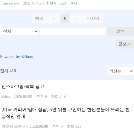
Lim selene
|
2026.06.02
|
추천 0
|
조회 1033
처음
«
6
»
마지막
검색
글쓰기
Powered by KBoard
전체 416
인스타그램/틱톡 광고
Eden
|
2026.06.09
|
추천 0
|
조회 948
[미국 커리어/입대 상담] 5년 뒤를 고민하는 한인분들께 드리는 현
실적인 안내
이호용 모병관
|
2026.06.09
|
추천 0
|
조회 928