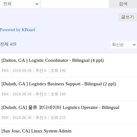
검색
글쓰기
Powered by KBoard
전체 419
[Dalton, GA ] Logistic Coordinator - Bilingual (4 ppl)
P4N
|
2026.06.30
|
추천 0
|
조회 196
[Duluth, GA ] Logistics Business Support - Bilingual (2 ppl)
P4N
|
2026.06.30
|
추천 0
|
조회 199
[Duluth, GA] 물류 코디네이터 Logistics Operator - Bilingual
P4N
|
2026.06.30
|
추천 0
|
조회 255
[San Jose, CA] Linux System Admin