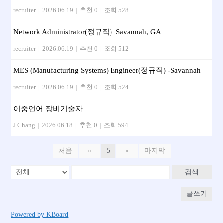
recruiter
|
2026.06.19
|
추천 0
|
조회 528
Network Administrator(정규직)_Savannah, GA
recruiter
|
2026.06.19
|
추천 0
|
조회 512
MES (Manufacturing Systems) Engineer(정규직) -Savannah
recruiter
|
2026.06.19
|
추천 0
|
조회 524
이중언어 장비기술자
J Chang
|
2026.06.18
|
추천 0
|
조회 594
처음
«
5
»
마지막
검색
글쓰기
Powered by KBoard