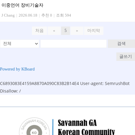
이중언어 장비기술자
J Chang
|
2026.06.18
|
추천 0
|
조회 594
처음
«
5
»
마지막
검색
글쓰기
Powered by KBoard
C6893083E4159A8870A090C83B2B14E4
User-agent: SemrushBot
Disallow: /
Skip
to
content