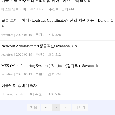
미국 전역 산후조리 프리미엄 케어 - 베스트 맘 베이비 -
베스트 맘 베이비
|
2026.06.20
|
추천 0
|
조회 414
물류 코디네이터 (Logistics Coordinator)_신입 지원 가능 _Dalton, G
A
recruiter
|
2026.06.19
|
추천 0
|
조회 528
Network Administrator(정규직)_Savannah, GA
recruiter
|
2026.06.19
|
추천 0
|
조회 512
MES (Manufacturing Systems) Engineer(정규직) -Savannah
recruiter
|
2026.06.19
|
추천 0
|
조회 524
이중언어 장비기술자
J Chang
|
2026.06.18
|
추천 0
|
조회 594
처음
«
5
»
마지막