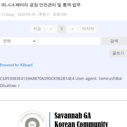
HL-GA 배터리 공장 안전관리 및 통역 업무
J Chang
|
2026.06.18
|
추천 0
|
조회 596
처음
«
5
»
마지막
검색
글쓰기
Powered by KBoard
C6893083E4159A8870A090C83B2B14E4
User-agent: SemrushBot
Disallow: /
Skip
to
content