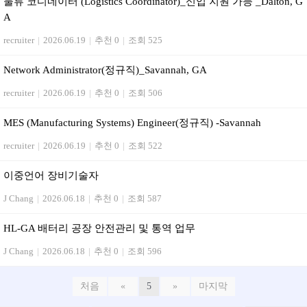
물류 코디네이터 (Logistics Coordinator)_신입 지원 가능 _Dalton, G
A
recruiter
|
2026.06.19
|
추천 0
|
조회 525
Network Administrator(정규직)_Savannah, GA
recruiter
|
2026.06.19
|
추천 0
|
조회 506
MES (Manufacturing Systems) Engineer(정규직) -Savannah
recruiter
|
2026.06.19
|
추천 0
|
조회 522
이중언어 장비기술자
J Chang
|
2026.06.18
|
추천 0
|
조회 587
HL-GA 배터리 공장 안전관리 및 통역 업무
J Chang
|
2026.06.18
|
추천 0
|
조회 596
처음
«
5
»
마지막