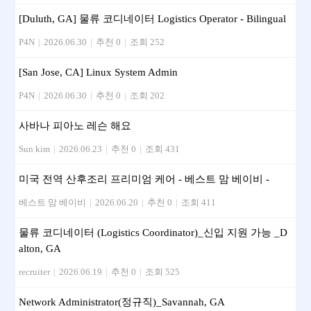
[Duluth, GA] 물류 코디네이터 Logistics Operator - Bilingual
P4N
|
2026.06.30
|
추천 0
|
조회 252
[San Jose, CA] Linux System Admin
P4N
|
2026.06.30
|
추천 0
|
조회 202
사바나 피아노 레슨 해요
Sun kim
|
2026.06.23
|
추천 0
|
조회 431
미국 전역 산후조리 프리미엄 케어 - 베스트 맘 베이비 -
베스트 맘 베이비
|
2026.06.20
|
추천 0
|
조회 411
물류 코디네이터 (Logistics Coordinator)_신입 지원 가능 _D
alton, GA
recruiter
|
2026.06.19
|
추천 0
|
조회 525
Network Administrator(정규직)_Savannah, GA