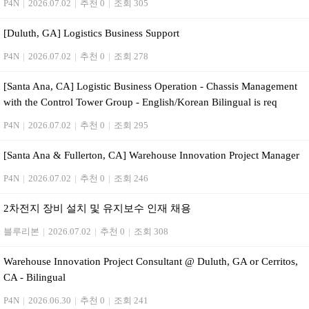
P4N
|
2026.07.02
|
추천 0
|
조회 305
[Duluth, GA] Logistics Business Support
P4N
|
2026.07.02
|
추천 0
|
조회 278
[Santa Ana, CA] Logistic Business Operation - Chassis Management
with the Control Tower Group - English/Korean Bilingual is req
P4N
|
2026.07.02
|
추천 0
|
조회 295
[Santa Ana & Fullerton, CA] Warehouse Innovation Project Manager
P4N
|
2026.07.02
|
추천 0
|
조회 246
2차전지 장비 설치 및 유지보수 인재 채용
블루리본
|
2026.07.02
|
추천 0
|
조회 308
Warehouse Innovation Project Consultant @ Duluth, GA or Cerritos,
CA - Bilingual
P4N
|
2026.06.30
|
추천 0
|
조회 241