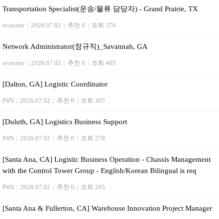
Transportation Specialist(운송/물류 담당자) - Grand Prairie, TX
recruiter
|
2026.07.02
|
추천 0
|
조회 376
Network Administrator(정규직)_Savannah, GA
recruiter
|
2026.07.02
|
추천 0
|
조회 405
[Dalton, GA] Logistic Coordinator
P4N
|
2026.07.02
|
추천 0
|
조회 305
[Duluth, GA] Logistics Business Support
P4N
|
2026.07.02
|
추천 0
|
조회 278
[Santa Ana, CA] Logistic Business Operation - Chassis Management
with the Control Tower Group - English/Korean Bilingual is req
P4N
|
2026.07.02
|
추천 0
|
조회 295
[Santa Ana & Fullerton, CA] Warehouse Innovation Project Manager