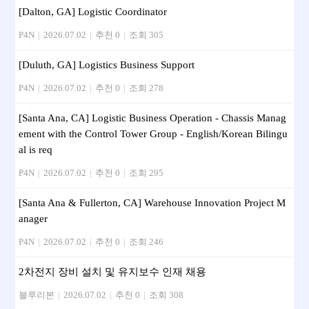
[Dalton, GA] Logistic Coordinator
P4N
|
2026.07.02
|
추천 0
|
조회 305
[Duluth, GA] Logistics Business Support
P4N
|
2026.07.02
|
추천 0
|
조회 278
[Santa Ana, CA] Logistic Business Operation - Chassis Manag
ement with the Control Tower Group - English/Korean Bilingu
al is req
P4N
|
2026.07.02
|
추천 0
|
조회 295
[Santa Ana & Fullerton, CA] Warehouse Innovation Project M
anager
P4N
|
2026.07.02
|
추천 0
|
조회 246
2차전지 장비 설치 및 유지보수 인재 채용
블루리본
|
2026.07.02
|
추천 0
|
조회 308