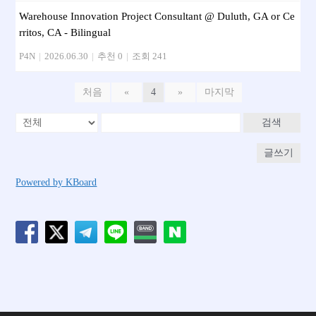
Warehouse Innovation Project Consultant @ Duluth, GA or Ce
rritos, CA - Bilingual
P4N
|
2026.06.30
|
추천 0
|
조회 241
처음
«
4
»
마지막
검색
글쓰기
Powered by KBoard