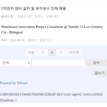
2차전지 장비 설치 및 유지보수 인재 채용
블루리본
|
2026.07.02
|
추천 0
|
조회 301
Warehouse Innovation Project Consultant @ Duluth, GA or Cerritos,
CA - Bilingual
P4N
|
2026.06.30
|
추천 0
|
조회 235
처음
«
4
»
마지막
검색
글쓰기
Powered by KBoard
C6893083E4159A8870A090C83B2B14E4
User-agent: SemrushBot
Disallow: /
Skip