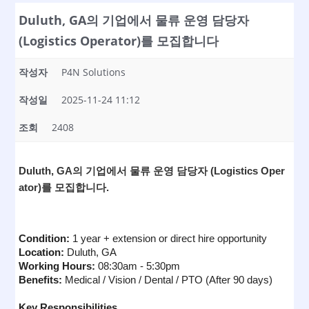
Duluth, GA의 기업에서 물류 운영 담당자
(Logistics Operator)를 모집합니다
작성자
P4N Solutions
작성일
2025-11-24 11:12
조회
2408
Duluth, GA의 기업에서
물류 운영 담당자 (Logistics Oper
ator)를 모집합니다.
Condition: 
1 year + extension or direct hire opportunity
Location: 
Duluth, GA
Working Hours: 
08:30am - 5:30pm
Benefits: 
Medical / Vision / Dental / PTO (After 90 days)
Key Responsibilities