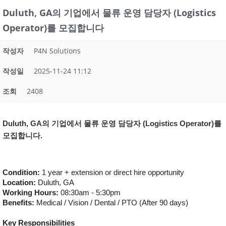
Duluth, GA의 기업에서 물류 운영 담당자 (Logistics
Operator)를 모집합니다
작성자
P4N Solutions
작성일
2025-11-24 11:12
조회
2408
Duluth, GA의 기업에서
물류 운영 담당자 (Logistics Operator)를
모집합니다.
Condition: 
1 year + extension or direct hire opportunity
Location: 
Duluth, GA
Working Hours: 
08:30am - 5:30pm
Benefits: 
Medical / Vision / Dental / PTO (After 90 days)
Key Responsibilities