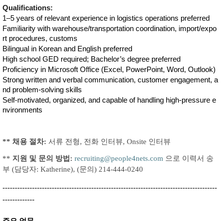
Qualifications:
1–5 years of relevant experience in logistics operations preferred
Familiarity with warehouse/transportation coordination, import/expo
rt procedures, customs
Bilingual in Korean and English preferred
High school GED required; Bachelor’s degree preferred
Proficiency in Microsoft Office (Excel, PowerPoint, Word, Outlook)
Strong written and verbal communication, customer engagement, a
nd problem-solving skills
Self-motivated, organized, and capable of handling high-pressure e
nvironments
** 채용 절차:
서류 전형, 전화 인터뷰, Onsite 인터뷰
**
지원 및 문의 방법:
recruiting@people4nets.com
으로 이력서 송
부 (담당자: Katherine), (문의) 214-444-0240
---------------------------------------------------------------------------------------
-------------
주요 업무