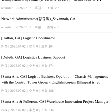
recruiter
|
2026.07.02
|
추천 0
|
조회 366
Network Administrator(정규직)_Savannah, GA
recruiter
|
2026.07.02
|
추천 0
|
조회 400
[Dalton, GA] Logistic Coordinator
P4N
|
2026.07.02
|
추천 0
|
조회 294
[Duluth, GA] Logistics Business Support
P4N
|
2026.07.02
|
추천 0
|
조회 274
[Santa Ana, CA] Logistic Business Operation - Chassis Management
with the Control Tower Group - English/Korean Bilingual is req
P4N
|
2026.07.02
|
추천 0
|
조회 286
[Santa Ana & Fullerton, CA] Warehouse Innovation Project Manager
P4N
|
2026.07.02
|
추천 0
|
조회 234