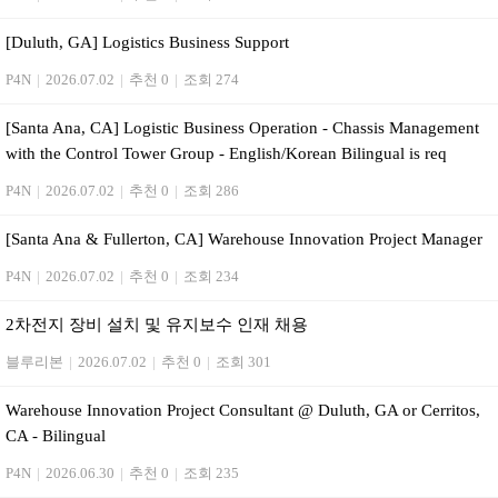
[Duluth, GA] Logistics Business Support
P4N
|
2026.07.02
|
추천 0
|
조회 274
[Santa Ana, CA] Logistic Business Operation - Chassis Management
with the Control Tower Group - English/Korean Bilingual is req
P4N
|
2026.07.02
|
추천 0
|
조회 286
[Santa Ana & Fullerton, CA] Warehouse Innovation Project Manager
P4N
|
2026.07.02
|
추천 0
|
조회 234
2차전지 장비 설치 및 유지보수 인재 채용
블루리본
|
2026.07.02
|
추천 0
|
조회 301
Warehouse Innovation Project Consultant @ Duluth, GA or Cerritos,
CA - Bilingual
P4N
|
2026.06.30
|
추천 0
|
조회 235