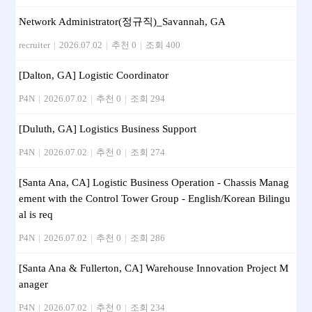
Network Administrator(정규직)_Savannah, GA
recruiter
|
2026.07.02
|
추천 0
|
조회 400
[Dalton, GA] Logistic Coordinator
P4N
|
2026.07.02
|
추천 0
|
조회 294
[Duluth, GA] Logistics Business Support
P4N
|
2026.07.02
|
추천 0
|
조회 274
[Santa Ana, CA] Logistic Business Operation - Chassis Manag
ement with the Control Tower Group - English/Korean Bilingu
al is req
P4N
|
2026.07.02
|
추천 0
|
조회 286
[Santa Ana & Fullerton, CA] Warehouse Innovation Project M
anager
P4N
|
2026.07.02
|
추천 0
|
조회 234