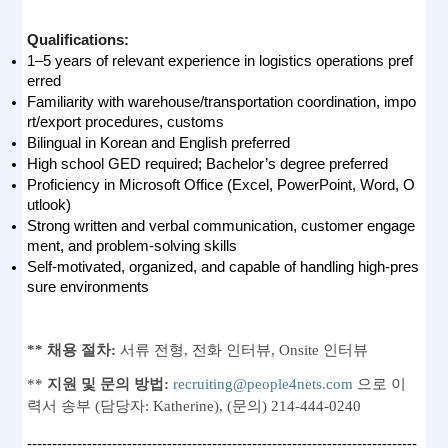
Qualifications:
1–5 years of relevant experience in logistics operations pref
erred
Familiarity with warehouse/transportation coordination, impo
rt/export procedures, customs
Bilingual in Korean and English preferred
High school GED required; Bachelor’s degree preferred
Proficiency in Microsoft Office (Excel, PowerPoint, Word, O
utlook)
Strong written and verbal communication, customer engage
ment, and problem-solving skills
Self-motivated, organized, and capable of handling high-pres
sure environments
** 채용 절차:
서류 전형, 전화 인터뷰, Onsite 인터뷰
**
지원 및 문의 방법:
recruiting@people4nets.com
으로 이
력서 송부 (담당자: Katherine), (문의) 214-444-0240
------------------------------------------------------------------------------