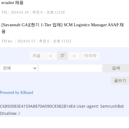
ecialist 채용
TSI
|
2024.01.18
|
추천 0
|
조회 12126
[Savannah GA][현기 1-Tier 업체] SCM Logistics Manager ASAP 채
용
TSI Inc.
|
2024.01.15
|
추천 0
|
조회 11332
처음
«
37
»
마지막
검색
글쓰기
Powered by KBoard
C6893083E4159A8870A090C83B2B14E4
User-agent: SemrushBot
Disallow: /
Skip
to