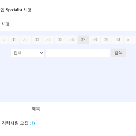
ecialist 채용
AP 채용
«
31
32
33
34
35
36
37
38
39
40
»
검색
제목
 및 경력사원 모집
(1)