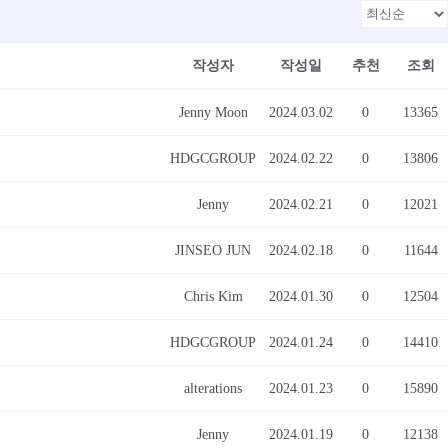
작성자
작성일
추천
조회
Jenny Moon
2024.03.02
0
13365
HDGCGROUP
2024.02.22
0
13806
Jenny
2024.02.21
0
12021
JINSEO JUN
2024.02.18
0
11644
Chris Kim
2024.01.30
0
12504
HDGCGROUP
2024.01.24
0
14410
alterations
2024.01.23
0
15890
Jenny
2024.01.19
0
12138