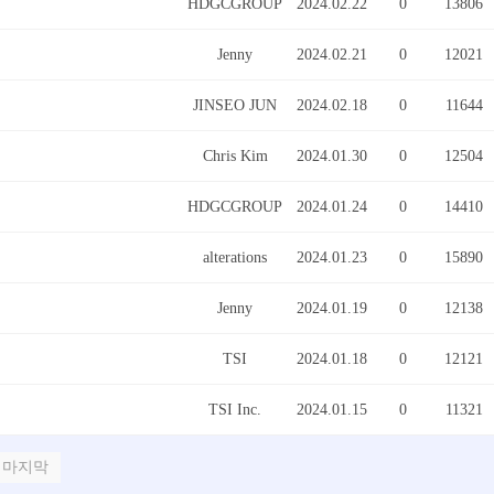
HDGCGROUP
2024.02.22
0
13806
Jenny
2024.02.21
0
12021
JINSEO JUN
2024.02.18
0
11644
Chris Kim
2024.01.30
0
12504
HDGCGROUP
2024.01.24
0
14410
alterations
2024.01.23
0
15890
Jenny
2024.01.19
0
12138
TSI
2024.01.18
0
12121
TSI Inc.
2024.01.15
0
11321
마지막