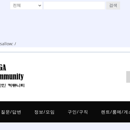
검색
allow: /
질문/답변
정보/모임
구인/구직
렌트/룸메/게