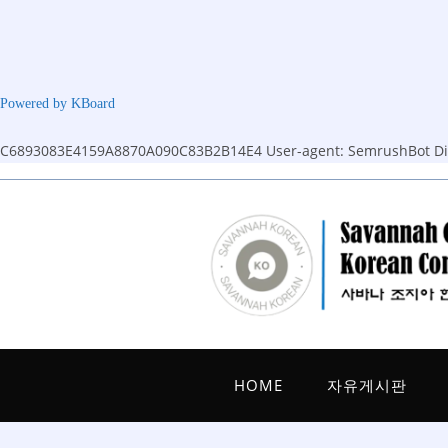
Powered by KBoard
C6893083E4159A8870A090C83B2B14E4
User-agent: SemrushBot Dis
Skip
to
content
HOME
자유게시판