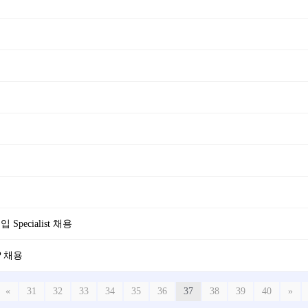
ecialist 채용
AP 채용
«
31
32
33
34
35
36
37
38
39
40
»