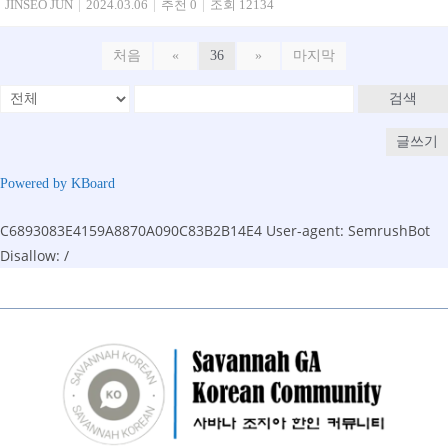
JINSEO JUN
|
2024.03.06
|
추천 0
|
조회 12134
처음
«
36
»
마지막
검색
글쓰기
Powered by KBoard
C6893083E4159A8870A090C83B2B14E4
User-agent: SemrushBot
Disallow: /
Skip
to
content