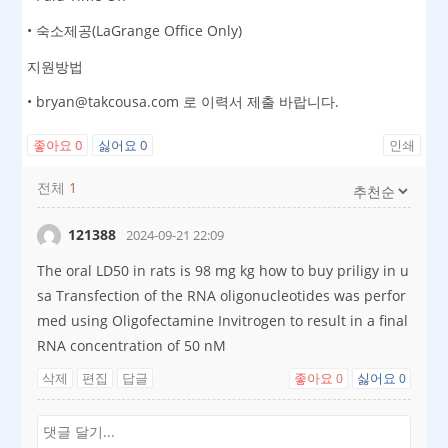
• 숙소제공(LaGrange Office Only)
지원방법
• bryan@takcousa.com 로 이력서 제출 바랍니다.
좋아요
0
싫어요
0
인쇄
전체
1
121388
2024-09-21 22:09
The oral LD50 in rats is 98 mg kg
how to buy priligy in u
sa Transfection of the RNA oligonucleotides was perfor
med using Oligofectamine Invitrogen to result in a final
RNA concentration of 50 nM
삭제
편집
답글
좋아요
싫어요
0
0