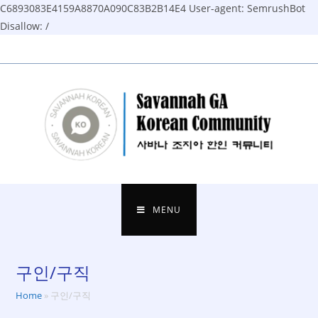
C6893083E4159A8870A090C83B2B14E4
User-agent: SemrushBot
Disallow: /
Skip
to
content
MENU
구인/구직
Home
»
구인/구직