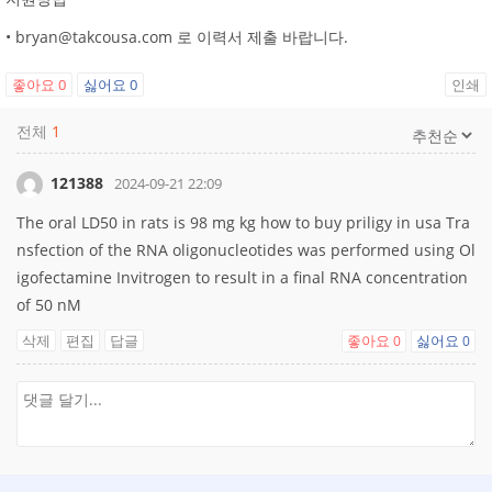
• bryan@takcousa.com 로 이력서 제출 바랍니다.
좋아요
0
싫어요
0
인쇄
전체
1
121388
2024-09-21 22:09
The oral LD50 in rats is 98 mg kg
how to buy priligy in usa Tra
nsfection of the RNA oligonucleotides was performed using Ol
igofectamine Invitrogen to result in a final RNA concentration
of 50 nM
삭제
편집
답글
좋아요
싫어요
0
0