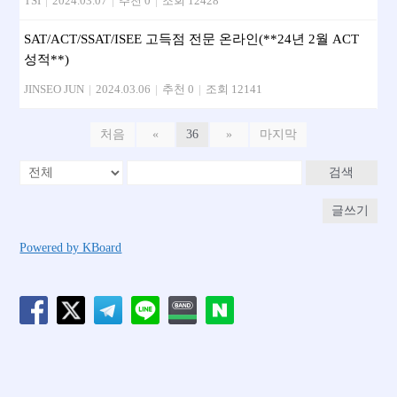
TSI
|
2024.03.07
|
추천 0
|
조회 12428
SAT/ACT/SSAT/ISEE 고득점 전문 온라인(**24년 2월 ACT
성적**)
JINSEO JUN
|
2024.03.06
|
추천 0
|
조회 12141
처음
«
36
»
마지막
검색
글쓰기
Powered by KBoard