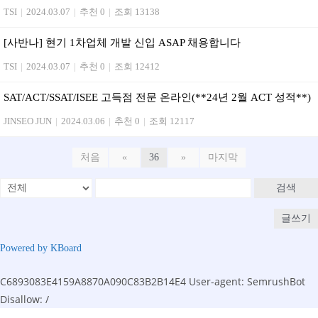
TSI
|
2024.03.07
|
추천 0
|
조회 13138
[사반나] 현기 1차업체 개발 신입 ASAP 채용합니다
TSI
|
2024.03.07
|
추천 0
|
조회 12412
SAT/ACT/SSAT/ISEE 고득점 전문 온라인(**24년 2월 ACT 성적**)
JINSEO JUN
|
2024.03.06
|
추천 0
|
조회 12117
처음
«
36
»
마지막
검색
글쓰기
Powered by KBoard
C6893083E4159A8870A090C83B2B14E4
User-agent: SemrushBot
Disallow: /
Skip